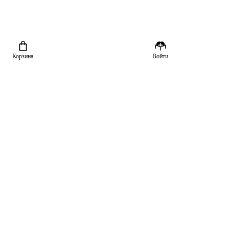
Корзина
Войти
о почитать
родаже
вные новинки
Скачайте приложение «Читай-город»
з лучших
рнал
циклы
очитать?