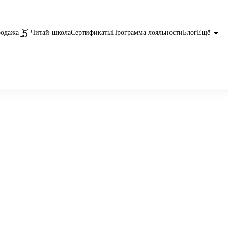
родажа
Читай-школа
Сертификаты
Программа лояльности
Блог
Ещё