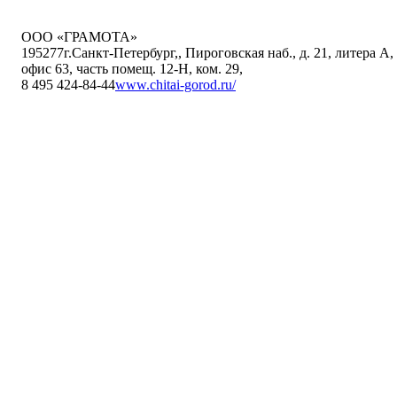
ООО «ГРАМОТА»
195277
г.Санкт-Петербург,
,
Пироговская наб., д. 21, литера А,
офис 63, часть помещ. 12-Н, ком. 29
,
8 495 424-84-44
www.chitai-gorod.ru/