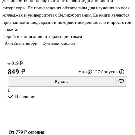
Джейн Остен по праву считают первой леди английской
литературы. Ее произведения обязательны для изучения во всех
колледжах и университетах Великобритании. Ее книги являются
признанными шедеврами и покоряют искренностью и простотой
сюжета.
Перейти к описанию и характеристикам
«Эмма» — самое едкое, самое точное и саркастичное из
Английские авторы
Культовая классика
произведений писательницы, оно же — последнее, увидевшее
свет при ее жизни.
1 019 ₽
Эта история достаточно нетипичная: героиня не бедна, у нее все
849 ₽
+ до
127 бонусов
есть — хороший дом, любящий отец, состояние, нет только
мужа. Но она и не торопится замуж, предпочитая устраивать
Купить
судьбы своих подруг и знакомых и тем самым порой попадая
6
впросак. При этом, занимаясь чужой личной жизнью, Эмма чуть
В наличии
не проглядела собственно
от 779 ₽
сегодня