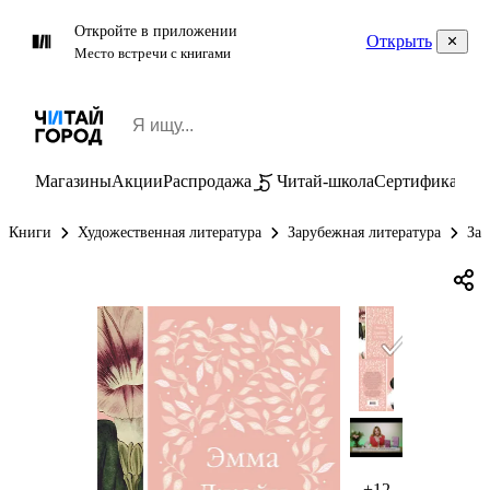
Откройте в приложении
Открыть
Место встречи с книгами
Магазины
Акции
Распродажа
Читай-школа
Сертификаты
П
Книги
Художественная литература
Зарубежная литература
Зар
+12