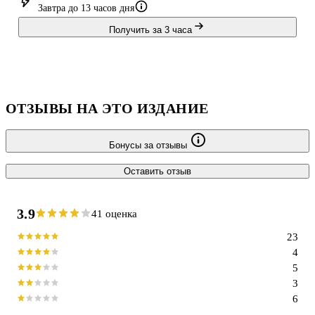
Завтра до 13 часов дня
writes Margaret Drabble in her incisive Introduction, wreaking comic
havoc in the lives of those ar
Получить за 3 часа
ОТЗЫВЫ НА ЭТО ИЗДАНИЕ
Бонусы за отзывы
Оставить отзыв
3.9
41 оценка
23
4
5
3
6