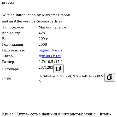
process.
With an Introduction by Margaret Drabble
and an Afterword by Sabrina Jeffries
Тип обложки
Мягкий переплёт
Кол-во стр.
428
Вес
209 г
Год издания
2008
Издательство
Signet classics
Автор
Джейн Остен
Размер
2.7x10.5x17.2
2871283
ID товара
978-0-45-153082-0
,
978-0-451-53082-
ISBN
0
Книга «Emma» есть в наличии в интернет-магазине «Читай-