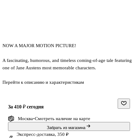
NOW A MAJOR MOTION PICTURE!
A fascinating, humorous, and timeless coming-of-age tale featuring
one of Jane Austens most memorable characters.
Перейти к описанию и характеристикам
"Emma Woodhouse, handsome, clever, and rich, with a comfortable
home and happy disposition...had lived nearly twenty-one years in
the world with very little to distress or vex her."
за 410 ₽
сегодня
The celebrated opening of Jane Austens Emma introduces readers to
Москва
Смотреть наличие
на карте
a supremely self-assured and accomplished young woman who
believes herself immune to romance. By turns brilliant and foolish,
Забрать из магазина
self-aware and self-deluding, Emma "leaps from error to error,"
Экспресс-доставка, 350 ₽