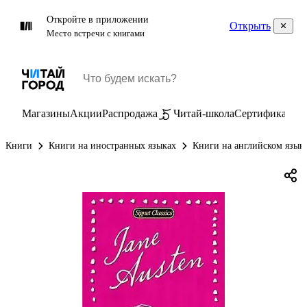
Откройте в приложении
Открыть
Место встречи с книгами
Магазины
Акции
Распродажа
Читай-школа
Сертификаты
П
Книги
Книги на иностранных языках
Книги на английском язык