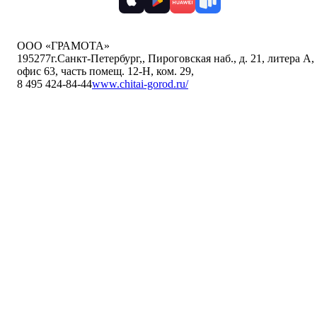
ООО «ГРАМОТА»
195277
г.Санкт-Петербург,
,
Пироговская наб., д. 21, литера А,
офис 63, часть помещ. 12-Н, ком. 29
,
8 495 424-84-44
www.chitai-gorod.ru/