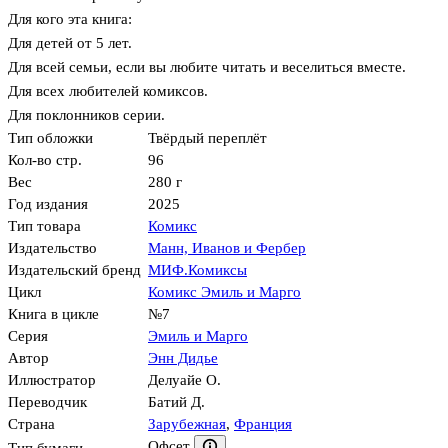
Для кого эта книга:
Для детей от 5 лет.
Для всей семьи, если вы любите читать и веселиться вместе.
Для всех любителей комиксов.
Для поклонников серии.
Тип обложки
Твёрдый переплёт
Кол-во стр.
96
Вес
280 г
Год издания
2025
Тип товара
Комикс
Издательство
Манн, Иванов и Фербер
Издательский бренд
МИФ.Комиксы
Цикл
Комикс Эмиль и Марго
Книга в цикле
№7
Серия
Эмиль и Марго
Автор
Энн Дидье
Иллюстратор
Делуайе О.
Переводчик
Батий Д.
Страна
Зарубежная
,
Франция
Офсет
Тип бумаги