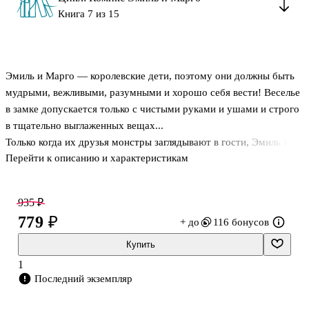
Книга 7 из 15
Эмиль и Марго — королевские дети, поэтому они должны быть
мудрыми, вежливыми, разумными и хорошо себя вести! Веселье
в замке допускается только с чистыми руками и ушами и строго
в тщательно выглаженных вещах...
Только когда их друзья монстры заглядывают в гости, Эмиль и
Перейти к описанию и характеристикам
Марго могут наконец-то повеселиться по-настоящему.
Отправиться в Монстротеку, где вежливость и правила под
запретом, побаловать себя семиярусным бургером в
935 ₽
"Монстробургере" и даже посетить настоящий Монстросклад,
779 ₽
+ до
116 бонусов
где есть все на свете для хаоса и бардака.
Ведь чтобы быть счастливым, нужно просто находить время для
Купить
шалостей!
1
О серии:
Последний экземпляр
Эмиль и Марго — озорные принц и принцесса. Как и все дети,
они болеют, дурачатся,