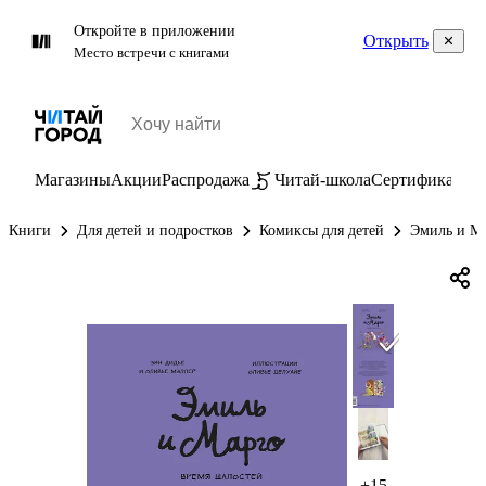
Откройте в приложении
Открыть
Место встречи с книгами
Магазины
Акции
Распродажа
Читай-школа
Сертификаты
П
Книги
Для детей и подростков
Комиксы для детей
Эмиль и Ма
+15