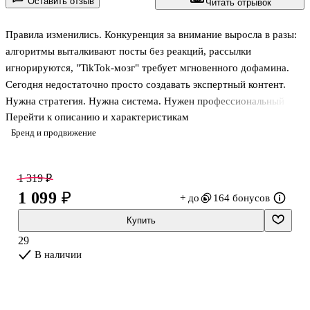
Оставить отзыв
Читать отрывок
Правила изменились. Конкуренция за внимание выросла в разы:
алгоритмы выталкивают посты без реакций, рассылки
игнорируются, "TikTok-мозг" требует мгновенного дофамина.
Сегодня недостаточно просто создавать экспертный контент.
Нужна стратегия. Нужна система. Нужен профессиональный
Перейти к описанию и характеристикам
продюсерский подход.
Бренд и продвижение
Светлана Ковалева — опытный маркетолог и продюсер,
основатель "Студии экспертного контента" и организатор
конференции IMExpert — делится пошаговой методикой,
1 319 ₽
проверенной на сотнях компаний. Она учит, как превращать
1 099 ₽
+ до
164 бонусов
знания и опыт в доверие, а доверие — в рост бизнеса.
Что вы найдете в этой книге:
Купить
— Пошаговую методику построения контент-стратегии — от
29
постановки бизнес-целей и формулировк
В наличии