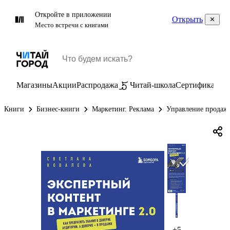
Откройте в приложении
Открыть
Место встречи с книгами
Магазины
Акции
Распродажа
Читай-школа
Сертификаты
П
Книги
Бизнес-книги
Маркетинг. Реклама
Управление продаж
+5