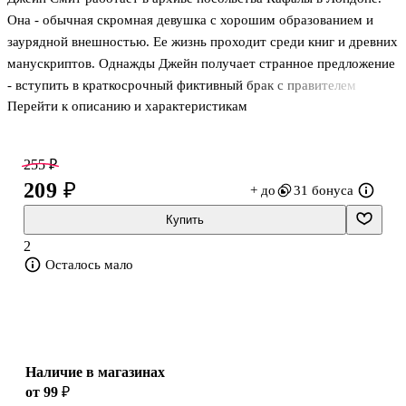
Она - обычная скромная девушка с хорошим образованием и
заурядной внешностью. Ее жизнь проходит среди книг и древних
манускриптов. Однажды Джейн получает странное предложение
- вступить в краткосрочный фиктивный брак с правителем
Перейти к описанию и характеристикам
Кафалы, высокомерным и гордым человеком, которого она
презирает. Испытывая серьезные финансовые трудности, Джейн
соглашается на сделку, но уже через несколько дней начинает
255 ₽
раскаиваться в своем решении...
209 ₽
+ до
31 бонуса
Купить
2
Осталось мало
Наличие в магазинах
от 99 ₽