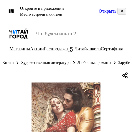
Откройте в приложении
Открыть
Место встречи с книгами
Магазины
Акции
Распродажа
Читай-школа
Сертификаты
П
Книги
Художественная литература
Любовные романы
Зарубе