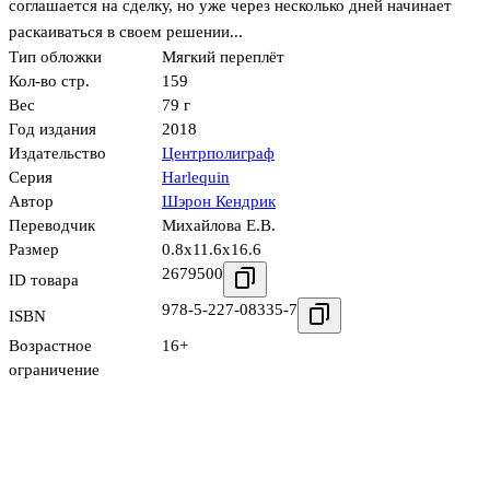
соглашается на сделку, но уже через несколько дней начинает
раскаиваться в своем решении...
Тип обложки
Мягкий переплёт
Кол-во стр.
159
Вес
79 г
Год издания
2018
Издательство
Центрполиграф
Серия
Harlequin
Автор
Шэрон Кендрик
Переводчик
Михайлова Е.В.
Размер
0.8x11.6x16.6
2679500
ID товара
978-5-227-08335-7
ISBN
Возрастное
16+
ограничение