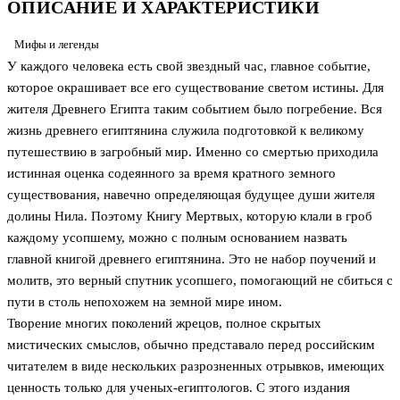
ОПИСАНИЕ И ХАРАКТЕРИСТИКИ
Мифы и легенды
У каждого человека есть свой звездный час, главное событие,
которое окрашивает все его существование светом истины. Для
жителя Древнего Египта таким событием было погребение. Вся
жизнь древнего египтянина служила подготовкой к великому
путешествию в загробный мир. Именно со смертью приходила
истинная оценка содеянного за время кратного земного
существования, навечно определяющая будущее души жителя
долины Нила. Поэтому Книгу Мертвых, которую клали в гроб
каждому усопшему, можно с полным основанием назвать
главной книгой древнего египтянина. Это не набор поучений и
молитв, это верный спутник усопшего, помогающий не сбиться с
пути в столь непохожем на земной мире ином.
Творение многих поколений жрецов, полное скрытых
мистических смыслов, обычно представало перед российским
читателем в виде нескольких разрозненных отрывков, имеющих
ценность только для ученых-египтологов. С этого издания