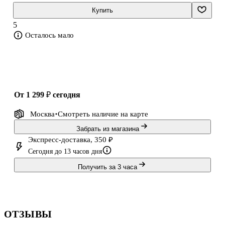
пути в столь непохожем на земной мире ином.
Купить
Творение многих поко
5
Осталось мало
от 1 299 ₽
сегодня
Москва
Смотреть наличие
на карте
Забрать из магазина
Экспресс-доставка, 350 ₽
Сегодня до 13 часов дня
Получить за 3 часа
ОТЗЫВЫ