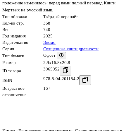
положение изменилось: перед вами полный перевод Книги
Мертвых на русский язык.
Тип обложки
Твёрдый переплёт
Кол-во стр.
368
Вес
740 г
Год издания
2025
Издательство
Эксмо
Серия
Священные книги древности
Офсет
Тип бумаги
Размер
2.9x16.8x20.8
3065952
ID товара
978-5-04-201154-2
ISBN
Возрастное
16+
ограничение
Книга «Египетская книга мертвых. Слово устремленного к