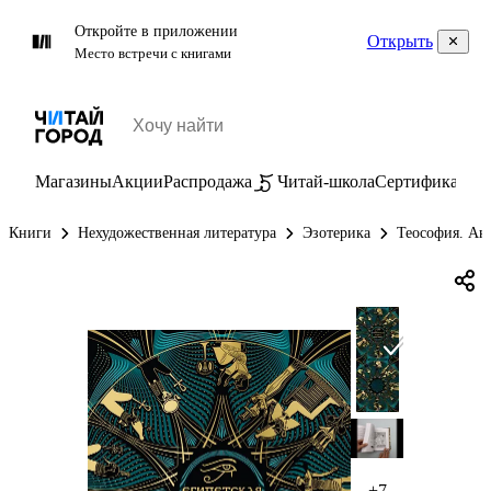
Откройте в приложении
Открыть
Место встречи с книгами
Магазины
Акции
Распродажа
Читай-школа
Сертификаты
П
Книги
Нехудожественная литература
Эзотерика
Теософия. Ан
+7