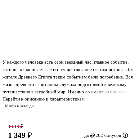
У каждого человека есть свой звездный час, главное событие,
которое окрашивает все его существование светом истины. Для
жителя Древнего Египта таким событием было погребение. Вся
жизнь древнего египтянина служила подготовкой к великому
путешествию в загробный мир. Именно со смертью приходила
Перейти к описанию и характеристикам
истинная оценка содеянного за время кратного земного
Мифы и легенды
существования, навечно определяющая будущее души жителя
долины Нила. Поэтому Книгу Мертвых, которую клали в гроб
каждому усопшему, можно с полным основанием назвать
1 619 ₽
главной книгой древнего египтянина. Это не набор поучений и
1 349 ₽
+ до
202 бонусов
молитв, это верный спутник усопшего, помогающий не сбиться с