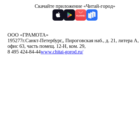
Скачайте приложение «Читай-город»
ООО «ГРАМОТА»
195277
г.Санкт-Петербург,
,
Пироговская наб., д. 21, литера А,
офис 63, часть помещ. 12-Н, ком. 29
,
8 495 424-84-44
www.chitai-gorod.ru/