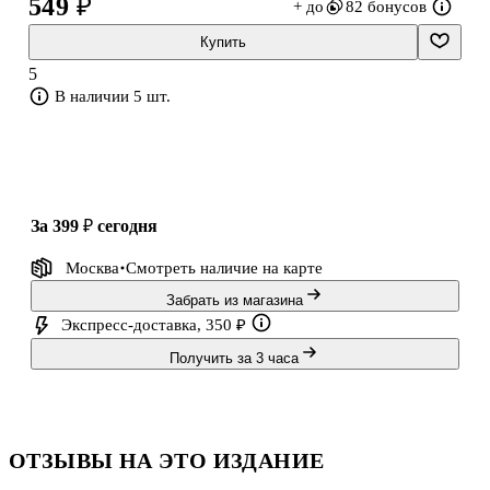
549 ₽
+ до
82 бонусов
Книга окажет эффективную помощь при изучении новых и
повторении пройденных тем, а также при подготовке к единому
Купить
государственному экзамену.
5
В наличии 5 шт.
за 399 ₽
сегодня
Москва
Смотреть наличие
на карте
Забрать из магазина
Экспресс-доставка, 350 ₽
Получить за 3 часа
ОТЗЫВЫ НА ЭТО ИЗДАНИЕ