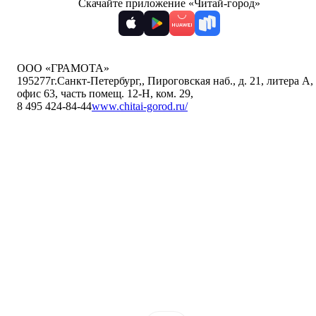
Скачайте приложение «Читай-город»
ООО «ГРАМОТА»
195277
г.Санкт-Петербург,
,
Пироговская наб., д. 21, литера А,
офис 63, часть помещ. 12-Н, ком. 29
,
8 495 424-84-44
www.chitai-gorod.ru/