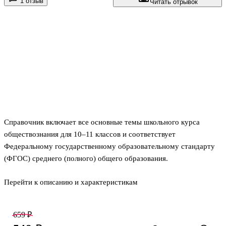
1 отзыв
Читать отрывок
Справочник включает все основные темы школьного курса
обществознания для 10–11 классов и соответствует
Федеральному государственному образовательному стандарту
(ФГОС) среднего (полного) общего образования.
Перейти к описанию и характеристикам
Теоретический материал представлен в краткой и наглядной
форме — в виде схем и таблиц, позволяющих легко и быстро
понять и запомнить изучаемую тему и разобраться в самой её
659 ₽
сути.