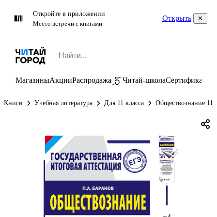
Откройте в приложении
Открыть
Место встречи с книгами
Магазины
Акции
Распродажа
Читай-школа
Сертификаты
П
Книги
Учебная литература
Для 11 класса
Обществознание 11 
+4