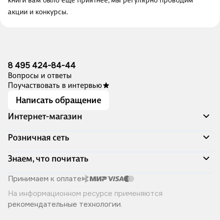
книги вам было ещё приятнее, мы регулярно проводим
акции и конкурсы.
8 495 424-84-44
Вопросы и ответы
Поучаствовать в интервью
Написать обращение
Интернет-магазин
Акции
Розничная сеть
Распродажа
Доставка и оплата
Адреса магазинов
Знаем, что почитать
Программа лояльности
Книжный Дозор
Подарочные сертификаты
О компании
Скоро в продаже
Принимаем к оплате
Правила продажи
Читай-город для бизнеса
Эксклюзивные новинки
На информационном ресурсе применяются
Политика конфиденциальности
Хотите у нас работать?
Лучшие из лучших
рекомендательные технологии
.
Читай-журнал
Книжные циклы