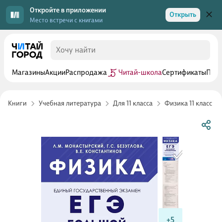
Откройте в приложении
Открыть
Место встречи с книгами
Магазины
Акции
Распродажа
Читай-школа
Сертификаты
Прог
Книги
Учебная литература
Для 11 класса
Физика 11 класс
+5