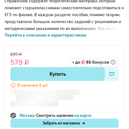
Справочник содержит теоретический материал, который
поможет старшеклассникам самостоятельно подготовиться к
ЕГЭ по физике. В каждом разделе пособия, помимо теории,
представлено большое количество заданий с решениями и
методическими указаниями по их выполнению. Это позволит
Перейти к описанию и характеристикам
школьникам не только систематизировать знания, объединив
теорию и практику, но и узнать алгоритмы выполнения
заданий.
695 ₽
Работа с нашим пособием поможет выпускникам получить
579 ₽
+ до
86 бонусов
дополнительные баллы на экзамене при решении задач
всех уровней сложности. Пособие будет полезно также
Купить
учителям, готовящим своих учеников к ЕГЭ.
В наличии 9 шт.
Москва
Смотреть наличие
на карте
Забрать из магазина