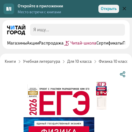
Откройте в приложении
Открыть
Место встречи с книгами
Магазины
Акции
Распродажа
Читай-школа
Сертификаты
Прог
Книги
Учебная литература
Для 10 класса
Физика 10 класс