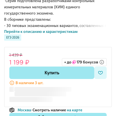
"Серия подготовлена разработчиками контрольных
измерительных материалов (КИМ) единого
государственного экзамена.
В сборнике представлены:
• 30 типовых экзаменационных вариантов, составленных в
Перейти к описанию и характеристикам
соответствии с проектом демоверсии КИМ ЕГЭ по физике
ЕГЭ 2026
2026 года;
• инструкция по выполнению экзаменационной работы;
• ответы ко всем заданиям;
1 439 ₽
• критерии оценивания.
1 199 ₽
+ до
179 бонусов
Выполнение заданий типовых экзаменационных вариантов
предоставляет обучающимся возможность самостоятельно
Купить
подготовиться к государственной итоговой аттестации в
форме ЕГЭ, а также объективно оценить уровень своей
В наличии 3 шт.
подготовки к экзамену.
Учителя могут использовать типовые экзаменационные
варианты для организации контроля
Москва
Смотреть наличие
на карте