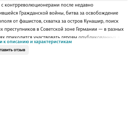
 с контрреволюционерами после недавно
ившейся Гражданской войны, битва за освобождение
ополя от фашистов, схватка за остров Кунашир, поиск
х преступников в Советской зоне Германии — в разных
ях приходится участвовать героям опубликованных в
и к описанию и характеристикам
ниге произведений. Но все они стараются защитить
тавить отзыв
 страну, ибо так только и приходит Победа, до которой
я дожить далеко не всем… Повести мастера
твенной остросюжетной литературы, удостоенного за
ворчество многих литературных премий.