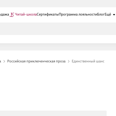
одажа
Читай-школа
Сертификаты
Программа лояльности
Блог
Ещё
а
Российская приключенческая проза
Единственный шанс