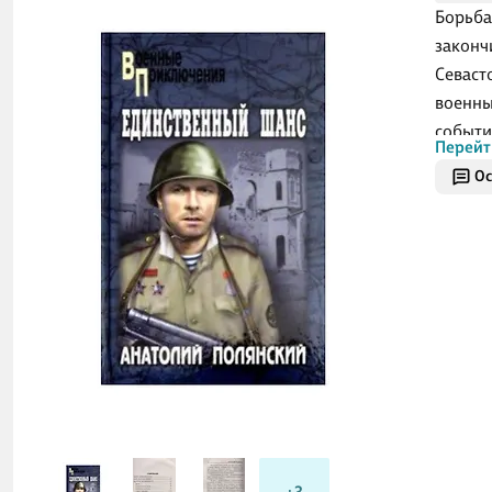
Борьба
законч
Севаст
военны
событи
Перейт
этой к
Ос
родную
удаетс
отечес
свое т