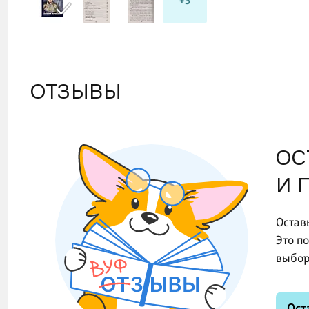
+3
ОТЗЫВЫ
ОС
И 
Остав
Это п
выбор
Ост