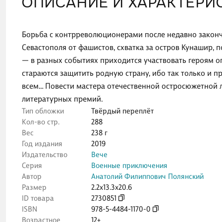
ОПИСАНИЕ И ХАРАКТЕРИ
Борьба с контрреволюционерами после недавно законч
Севастополя от фашистов, схватка за остров Кунашир, 
— в разных событиях приходится участвовать героям о
стараются защитить родную страну, ибо так только и п
всем… Повести мастера отечественной остросюжетной л
литературных премий.
Тип обложки
Твёрдый переплёт
Кол-во стр.
288
Вес
238 г
Год издания
2019
Издательство
Вече
Серия
Военные приключения
Автор
Анатолий Филиппович Полянский
Размер
2.2x13.3x20.6
ID товара
2730851
ISBN
978-5-4484-1170-0
Возрастное
12+