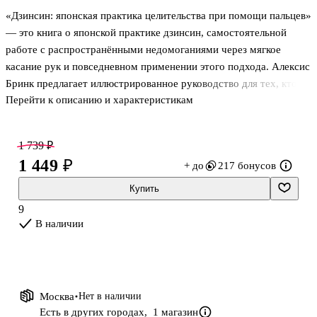
«Дзинсин: японская практика целительства при помощи пальцев»
— это книга о японской практике дзинсин, самостоятельной
работе с распространёнными недомоганиями через мягкое
касание рук и повседневном применении этого подхода. Алексис
Бринк предлагает иллюстрированное руководство для тех, кто
Перейти к описанию и характеристикам
хочет разобраться в основах метода и понять, как может
выглядеть ежедневная практика. Издание знакомит с системой
Дзин Син Дзюцу, связанной с представлением о движении
1 739 ₽
энергии в теле, и показывает, как использовать пальцы и ладони
1 449 ₽
+ до
217 бонусов
для бережной самопомощи в домашних условиях.
Купить
О чём книга
9
В наличии
В центре внимания — древняя японская практика, которую
относят к нетрадиционным оздоровительным системам. А
Москва
Нет в наличии
Есть в других городах,
1 магазин