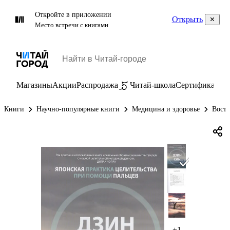
Откройте в приложении
Открыть
Место встречи с книгами
Магазины
Акции
Распродажа
Читай-школа
Сертификаты
П
Книги
Научно-популярные книги
Медицина и здоровье
Восто
+1