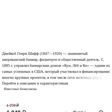
Джейкоб Генри Шифф (1847—1920) — знаменитый
американский банкир, филантроп и общественный деятель. С
1885 г. управлял банкирским домом «Кун, Лёб и Ко» — одним из
самых успешных в США, который участвовал в финансировании
многих крупных проектов, в том числе сети железных дорог.
Перейти к описанию и характеристикам
Шифф проявил себя и как политический деятель. Это касается, в
Известные бизнесмены
частности, самодержавной России, в отношении которой он вел
непримиримую борьбу, активно противодействуя получению ею
займов от США. Он бурно приветствовал Временное
1 259 ₽
правительство и готов был вести переговоры о предоставлении