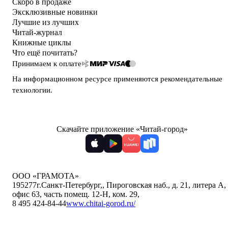
Скоро в продаже
Эксклюзивные новинки
Лучшие из лучших
Читай-журнал
Книжные циклы
Что ещё почитать?
Принимаем к оплате
На информационном ресурсе применяются
рекомендательные
технологии
.
Скачайте приложение «Читай-город»
ООО «ГРАМОТА»
195277
г.Санкт-Петербург,
,
Пироговская наб., д. 21, литера А,
офис 63, часть помещ. 12-Н, ком. 29
,
8 495 424-84-44
www.chitai-gorod.ru/