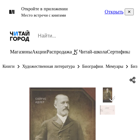
Откройте в приложении
Открыть
Место встречи с книгами
Магазины
Акции
Распродажа
Читай-школа
Сертификаты
П
Книги
Художественная литература
Биографии. Мемуары
Бизн