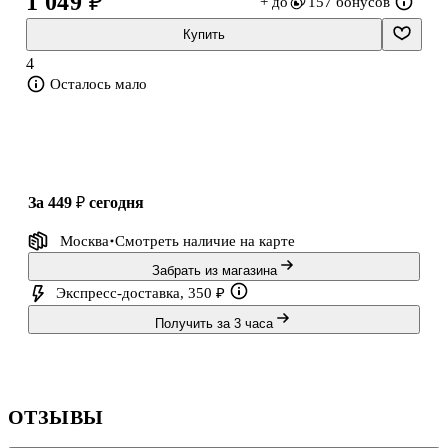
1 049 ₽
+ до
157 бонусов
ему финансовой помощи. То же касалось и Японии, которую
Шифф всячески поддерживал во время Русско­японской войны. В
Купить
книге приводятся и
4
Осталось мало
за 449 ₽
сегодня
Москва
Смотреть наличие
на карте
Забрать из магазина
Экспресс-доставка, 350 ₽
Получить за 3 часа
ОТЗЫВЫ