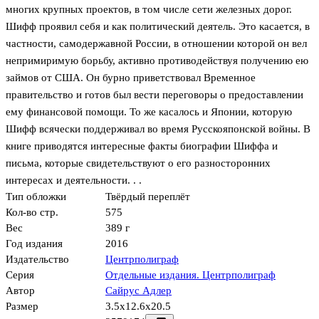
многих крупных проектов, в том числе сети железных дорог.
Шифф проявил себя и как политический деятель. Это касается, в
частности, самодержавной России, в отношении которой он вел
непримиримую борьбу, активно противодействуя получению ею
займов от США. Он бурно приветствовал Временное
правительство и готов был вести переговоры о предоставлении
ему финансовой помощи. То же касалось и Японии, которую
Шифф всячески поддерживал во время Русско­японской войны. В
книге приводятся интересные факты биографии Шиффа и
письма, которые свидетельствуют о его разносторонних
интересах и деятельности. . .
Тип обложки
Твёрдый переплёт
Кол-во стр.
575
Вес
389 г
Год издания
2016
Издательство
Центрполиграф
Серия
Отдельные издания. Центрполиграф
Автор
Сайрус Адлер
Размер
3.5x12.6x20.5