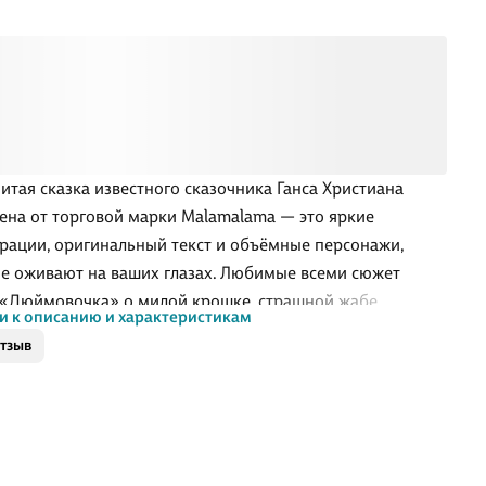
итая сказка известного сказочника Ганса Христиана
ена от торговой марки Malamalama — это яркие
рации, оригинальный текст и объёмные персонажи,
е оживают на ваших глазах. Любимые всеми сюжет
 «Дюймовочка» о милой крошке, страшной жабе,
и к описанию и характеристикам
м кроте, доброй ласточке и прекрасном принце
отзыв
анет перед вашим малышом завораживающем
ном оформлении. Ребёнок сможет окунуться в
оримую атмосферу волшебства, побывает на настоящем
вском балу, прокатится на заколдованной карете.
е сказку-панорамку «Дюймовочка» — отправляйтесь в