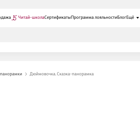
одажа
Читай-школа
Сертификаты
Программа лояльности
Блог
Ещё
-панорамки
Дюймовочка. Сказка-панорамка