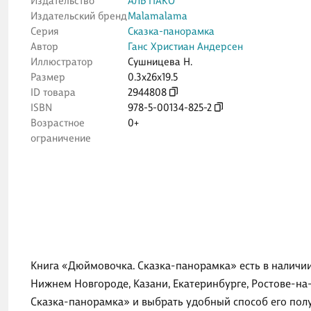
Издательство
АЛЬ ПАКО
Издательский бренд
Malamalama
Серия
Сказка-панорамка
Автор
Ганс Христиан Андерсен
Иллюстратор
Сушницева Н.
Размер
0.3x26x19.5
ID товара
2944808
ISBN
978-5-00134-825-2
Возрастное
0+
ограничение
Книга «Дюймовочка. Сказка-панорамка» есть в наличии
Нижнем Новгороде, Казани, Екатеринбурге, Ростове-на
Сказка-панорамка» и выбрать удобный способ его полу