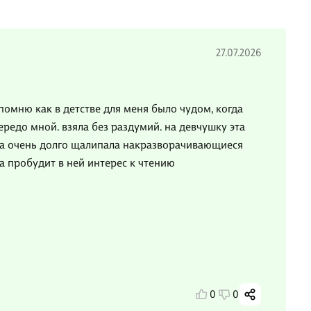
27.07.2026
помню как в детстве для меня было чудом, когда
ередо мной. взяла без раздумий. на девчушку эта
на очень долго щалипала накразворачивающиеся
га пробудит в ней интерес к чтению
0
0