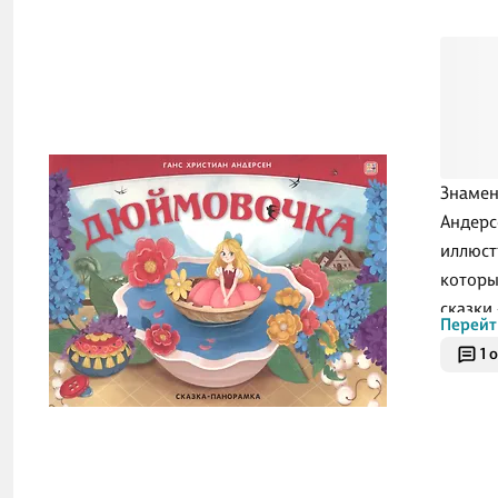
Знамен
Андерс
иллюст
которы
сказки
Перейт
богато
1 
предст
красоч
неповт
короле
Читайт