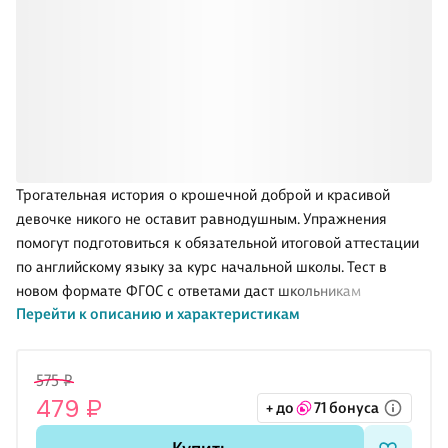
Трогательная история о крошечной доброй и красивой
девочке никого не оставит равнодушным. Упражнения
помогут подготовиться к обязательной итоговой аттестации
по английскому языку за курс начальной школы. Тест в
новом формате ФГОС с ответами даст школьникам
Перейти к описанию и характеристикам
возможность проверить собственные знания. Словарь с
транскрипцией и комментарий позволят выучить новые
слова и выражения, избавив от необходимости пользоваться
575 ₽
дополнительными справочниками. Аудиозапись текста
479 ₽
+ до
71 бонуса
сказки и тестовых заданий по аудированию сделана
носителем английского языка.