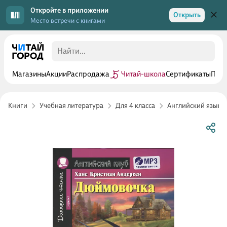
Откройте в приложении
Открыть
Место встречи с книгами
Магазины
Акции
Распродажа
Читай-школа
Сертификаты
Прог
Книги
Учебная литература
Для 4 класса
Английский язык 4