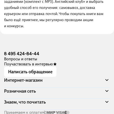
заданиями (комплект с MP3). Английский клуб» и выбрать
удобный способ его получения: самовывоз, доставка
курьером или отправка почтой. Чтобы покупать книги вам
было ещё приятнее, мы регулярно проводим акции
и конкурсы.
8 495 424-84-44
Вопросы и ответы
Поучаствовать в интервью
Написать обращение
Интернет-магазин
Акции
Розничная сеть
Распродажа
Доставка и оплата
Адреса магазинов
Знаем, что почитать
Программа лояльности
Книжный Дозор
Подарочные сертификаты
О компании
Скоро в продаже
Принимаем к оплате