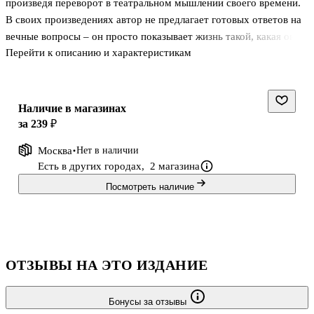
произведя переворот в театральном мышлении своего времени.
В своих произведениях автор не предлагает готовых ответов на
вечные вопросы – он просто показывает жизнь такой, какая она
Перейти к описанию и характеристикам
есть, предоставляя читателю самому сделать выбор.
В книгу включены пьесы «Дядя Ваня» и «Три сестры», которые
более столетия не сходят с мировых театральных сцен,
Наличие в магазинах
многократно экранизированы, не утратили своей актуальности и
за 239 ₽
интересны современному читателю и зрителю.
Москва
Нет в наличии
Есть в других городах,
2 магазина
Посмотреть наличие
ОТЗЫВЫ НА ЭТО ИЗДАНИЕ
Бонусы за отзывы