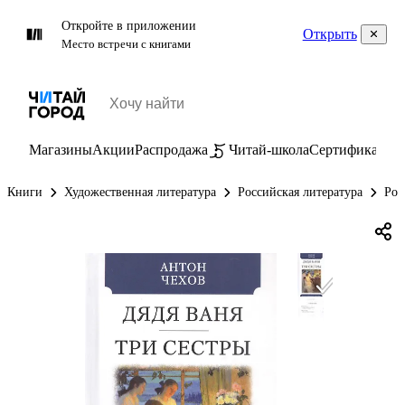
Откройте в приложении
Открыть
Место встречи с книгами
Магазины
Акции
Распродажа
Читай-школа
Сертификаты
П
Книги
Художественная литература
Российская литература
Рос