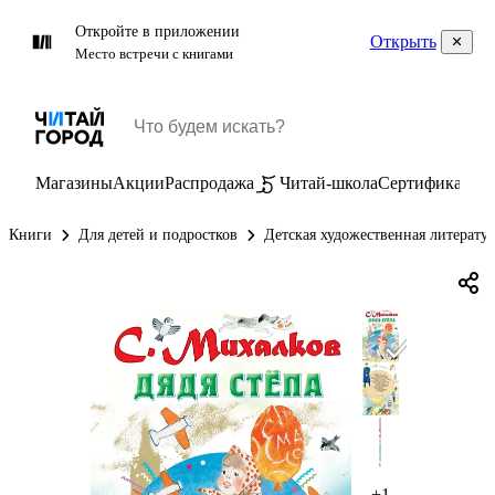
Откройте в приложении
Открыть
Место встречи с книгами
Магазины
Акции
Распродажа
Читай-школа
Сертификаты
П
Книги
Для детей и подростков
Детская художественная литерату
+1