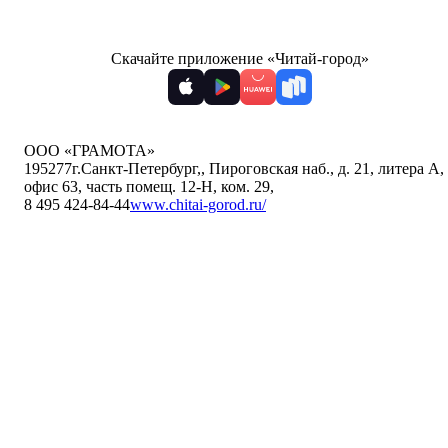
Скачайте приложение «Читай-город»
ООО «ГРАМОТА»
195277
г.Санкт-Петербург,
,
Пироговская наб., д. 21, литера А,
офис 63, часть помещ. 12-Н, ком. 29
,
8 495 424-84-44
www.chitai-gorod.ru/