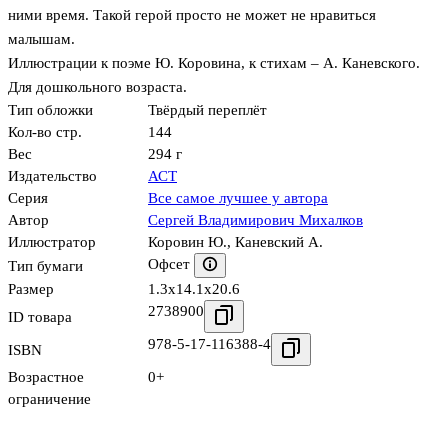
ними время. Такой герой просто не может не нравиться
малышам.
Иллюстрации к поэме Ю. Коровина, к стихам – А. Каневского.
Для дошкольного возраста.
Тип обложки
Твёрдый переплёт
Кол-во стр.
144
Вес
294 г
Издательство
АСТ
Серия
Все самое лучшее у автора
Автор
Сергей Владимирович Михалков
Иллюстратор
Коровин Ю.
,
Каневский А.
Офсет
Тип бумаги
Размер
1.3x14.1x20.6
2738900
ID товара
978-5-17-116388-4
ISBN
Возрастное
0+
ограничение