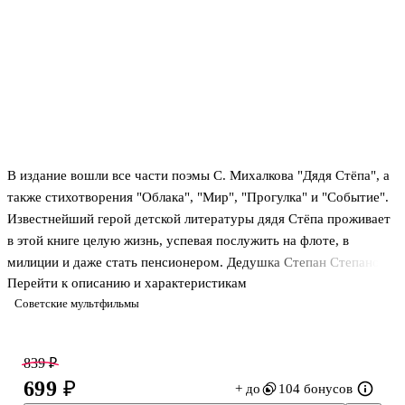
В издание вошли все части поэмы С. Михалкова "Дядя Стёпа", а
также стихотворения "Облака", "Мир", "Прогулка" и "Событие".
Известнейший герой детской литературы дядя Стёпа проживает
в этой книге целую жизнь, успевая послужить на флоте, в
милиции и даже стать пенсионером. Дедушка Степан Степанов
Перейти к описанию и характеристикам
по-прежнему любит всех детей и с удовольствием проводит с
Советские мультфильмы
ними время. Такой герой просто не может не нравиться
малышам.
Иллюстрации к поэме Ю. Коровина, к стихам – А. Каневского.
839 ₽
Для дошкольного возраста.
699 ₽
+ до
104 бонусов