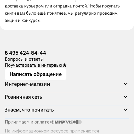
доставка курьером или отправка почтой. Чтобы покупать
книги вам было ещё приятнее, мы регулярно проводим
акции и конкурсы.
8 495 424-84-44
Вопросы и ответы
Поучаствовать в интервью
Написать обращение
Интернет-магазин
Акции
Розничная сеть
Распродажа
Доставка и оплата
Адреса магазинов
Знаем, что почитать
Программа лояльности
Книжный Дозор
Подарочные сертификаты
О компании
Скоро в продаже
Принимаем к оплате
Правила продажи
Читай-город для бизнеса
Эксклюзивные новинки
На информационном ресурсе применяются
Политика конфиденциальности
Хотите у нас работать?
Лучшие из лучших