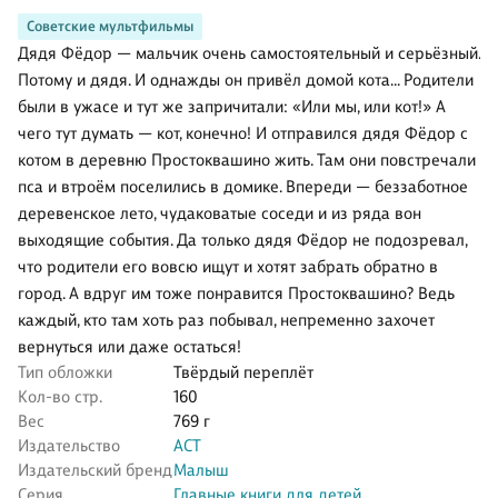
Советские мультфильмы
Дядя Фёдор — мальчик очень самостоятельный и серьёзный.
Потому и дядя. И однажды он привёл домой кота… Родители
были в ужасе и тут же запричитали: «Или мы, или кот!» А
чего тут думать — кот, конечно! И отправился дядя Фёдор с
котом в деревню Простоквашино жить. Там они повстречали
пса и втроём поселились в домике. Впереди — беззаботное
деревенское лето, чудаковатые соседи и из ряда вон
выходящие события. Да только дядя Фёдор не подозревал,
что родители его вовсю ищут и хотят забрать обратно в
город. А вдруг им тоже понравится Простоквашино? Ведь
каждый, кто там хоть раз побывал, непременно захочет
вернуться или даже остаться!
Тип обложки
Твёрдый переплёт
Кол-во стр.
160
Вес
769 г
Издательство
АСТ
Издательский бренд
Малыш
Серия
Главные книги для детей