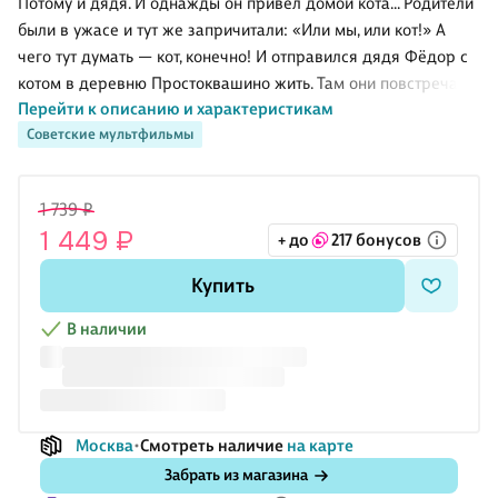
Потому и дядя. И однажды он привёл домой кота… Родители
были в ужасе и тут же запричитали: «Или мы, или кот!» А
чего тут думать — кот, конечно! И отправился дядя Фёдор с
котом в деревню Простоквашино жить. Там они повстречали
Перейти к описанию и характеристикам
пса и втроём поселились в домике. Впереди — беззаботное
Советские мультфильмы
деревенское лето, чудаковатые соседи и из ряда вон
выходящие события. Да только дядя Фёдор не подозревал,
что родители его вовсю ищут и хотят забрать обратно в
1 739 ₽
город. А вдруг им тоже понравится Простоквашино? Ведь
1 449 ₽
+ до
217 бонусов
каждый, кто там хоть раз побывал, непременно захочет
вернуться или даже остаться!
Купить
В наличии
Москва
Смотреть наличие
на карте
Забрать из магазина