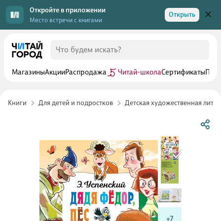
Откройте в приложении
Открыть
Место встречи с книгами
Магазины
Акции
Распродажа
Читай-школа
Сертификаты
Прог
Книги
Для детей и подростков
Детская художественная лите
+7