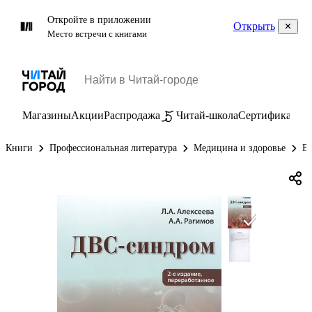
Откройте в приложении
Открыть
Место встречи с книгами
Магазины
Акции
Распродажа
Читай-школа
Сертификаты
П
Книги
Профессиональная литература
Медицина и здоровье
Вн