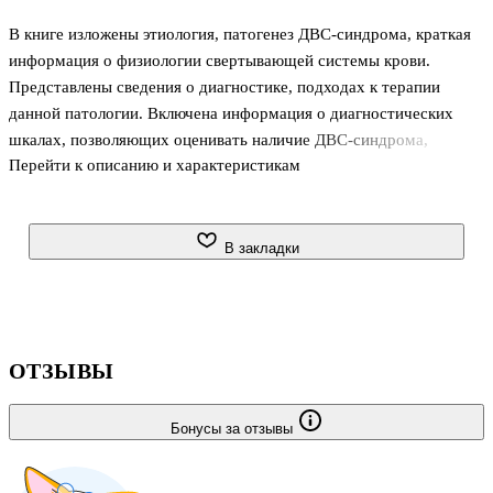
В книге изложены этиология, патогенез ДВС-синдрома, краткая
информация о физиологии свертывающей системы крови.
Представлены сведения о диагностике, подходах к терапии
данной патологии. Включена информация о диагностических
шкалах, позволяющих оценивать наличие ДВС-синдрома,
Перейти к описанию и характеристикам
тяжесть клинических проявлений.
Издание предназначено врачам различных специальностей.
В закладки
ОТЗЫВЫ
Бонусы за отзывы