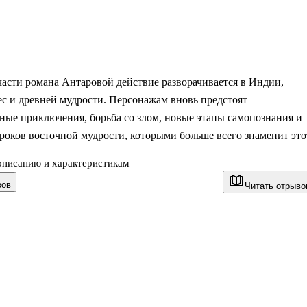
части романа Антаровой действие разворачивается в Индии,
ес и древней мудрости. Персонажам вновь предстоят
ные приключения, борьба со злом, новые этапы самопознания и
роков восточной мудрости, которыми больше всего знаменит это
описанию и характеристикам
ющий сюжет и практическое Учение Жизни в одной книге — это
вов
Читать отрыво
сделало «Две жизни» Антаровой бестселлером и культовой
мия поклонников которой неуклонно возрастает.
есована самому широкому кругу читателей: любителям
ой прозы и приключений, поклонникам духовной мудрости
 в особенности тем, кого интересуют практические вопросы
ния и духовной самореали