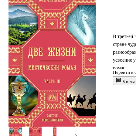
В третьей 
стране чуд
разнообраз
усвоение у
роман.
Перейти к 
Захватыва
5 отзы
сочетание 
книгой, ар
Книга адр
мистическ
Востока, а
самопозна