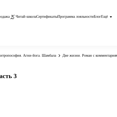
родажа
Читай-школа
Сертификаты
Программа лояльности
Блог
Ещё
Антропософия. Агни-йога. Шамбала
Две жизни. Роман с комментариям
асть 3