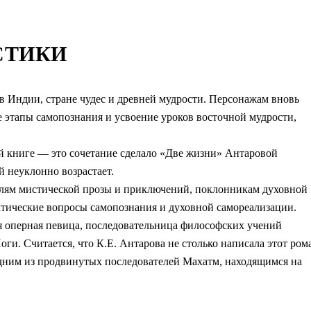
СТИКИ
 в Индии, стране чудес и древней мудрости. Персонажам вновь
е этапы самопознания и усвоение уроков восточной мудрости,
 книге — это сочетание сделало «Две жизни» Антаровой
й неуклонно возрастает.
елям мистической прозы и приключений, поклонникам духовной
актические вопросы самопознания и духовной самореализации.
 оперная певица, последовательница философских учений
ги. Считается, что К.Е. Антарова не столько написала этот ром
одним из продвинутых последователей Махатм, находящимся на