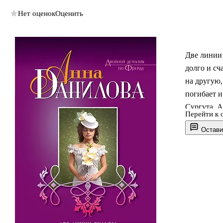
Нет оценок
Оценить
Две линии 
долго и сч
на другую,
погибает и
Сургута. А
Перейти к 
расследован
Остави
киноактри
любви. Но
кроме рабо
испытание.