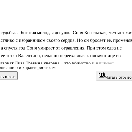
судьбы. . .Богатая молодая девушка Соня Козельская, мечтает жи
астливо с избранником своего сердца. Но он бросает ее, променя
 а спустя год Соня умирает от отравления. При этом едва не
 ее тетка Валентина, недавно переехавшая к племяннице из
двокат Лиза Травина уверена – это убийство и начинает
описанию и характеристикам
ие... . .Когда остановится сердце. . .Казалось бы, у известной
ть отзыв
Читать отрыво
сы Людмилы Дунай множество поклонников, и она купается в
 лишь некоторые догадываются, что в жизни Людмилы нет ничег
ты... Муж предал, дочь отвернулась. Судьба приготовила ей нов
.. Однажды Людмила приходит в себя в загородном доме под