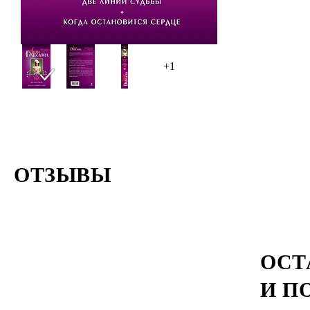
+1
ОТЗЫВЫ
ОСТ
И П