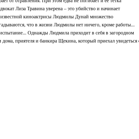
ает от отравления. При этом едва не погибает и ее тетка
двокат Лиза Травина уверена – это убийство и начинает
бы, у известной киноактрисы Людмилы Дунай множество
гадываются, что в жизни Людмилы нет ничего, кроме работы...
 испытание... Однажды Людмила приходит в себя в загородном
и дома, приятеля и банкира Щекина, который приехал увидеться 