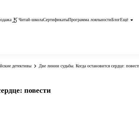
родажа
Читай-школа
Сертификаты
Программа лояльности
Блог
Ещё
йские детективы
Две линии судьбы. Когда остановится сердце: повест
сердце: повести