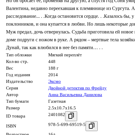
Но он бросает ее, променяв на другую, а спустя год Соня умир
Валентина, недавно переехавшая к племяннице из Сургута. А
расследование... . .Когда остановится сердце. . .Казалось 
поклонников, и она купается в любви. Но лишь некоторые до
Муж предал, дочь отвернулась. Судьба приготовила ей новое
доме подруги с ножом в руке. А рядом – мертвые тела хозяйк
Дунай, так как влюбился в нее без памяти… . .
Тип обложки
Мягкий переплёт
Кол-во стр.
448
Вес
188 г
Год издания
2014
Издательство
Эксмо
Серия
Двойной детектив по Фрейду
Автор
Анна Васильевна Данилова
Тип бумаги
Газетная
Размер
2.5x10.7x16.5
2401082
ID товара
978-5-699-69519-5
ISBN
Возрастное
16+