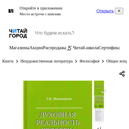
Откройте в приложении
Открыть
Место встречи с книгами
Магазины
Акции
Распродажа
Читай-школа
Сертификаты
П
Книги
Нехудожественная литература
Философия
Общие вопр
+1