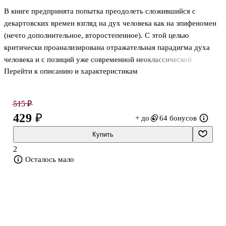
В книге предпринята попытка преодолеть сложившийся с
декартовских времен взгляд на дух человека как на эпифеномен
(нечто дополнительное, второстепенное). С этой целью
критически проанализирована отражательная парадигма духа
человека и с позиций уже современной неоклассической
Перейти к описанию и характеристикам
философии дополнена разработкой конструирующе-
деятельностной парадигмы. Реализуя эти две главные задачи, уже
с обновленных мировоззренческих и методологических позиций,
515 ₽
разрабатываются такие важнейшие компоненты-состояния
429 ₽
+ до
64 бонусов
сущности и структуры духовной реальности как: этапы
восхождения статуса духа человеческого существа; устройство
Купить
и действие его основных элементов – сознания человека; его
2
неосознаваемого; реальности ду
Осталось мало