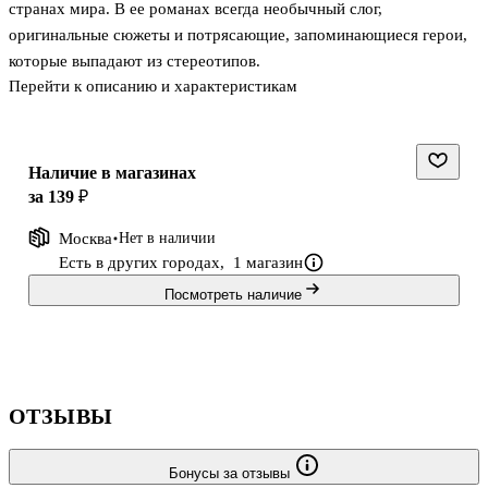
странах мира. В ее романах всегда необычный слог,
оригинальные сюжеты и потрясающие, запоминающиеся герои,
которые выпадают из стереотипов.
Перейти к описанию и характеристикам
Повествование у Эми Хармон необычное, оно не линейное. Оно
перемежается воспоминаниями, размышлениями, скачками во
времени, отчего создается многомерная картина и читатель
полностью погружается в сюжет.
Наличие в магазинах
Книги Эми Хармон — это настоящее «стекло», как пишут
за 139 ₽
многие книжные блогеры. Вы будете рыдать, сопереживать,
Москва
Нет в наличии
размышлять, снова и снова вспоминая отрывки из романа. Это
Есть в других городах,
1 магазин
глубокая, берущая за душу проза. Эми Хармон является одной
Посмотреть наличие
из
ОТЗЫВЫ
Бонусы за отзывы