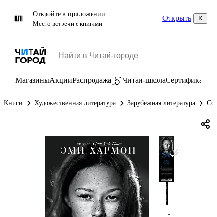
Откройте в приложении
Открыть
Место встречи с книгами
Магазины
Акции
Распродажа
Читай-школа
Сертификаты
П
Книги
Художественная литература
Зарубежная литература
Сов
+2