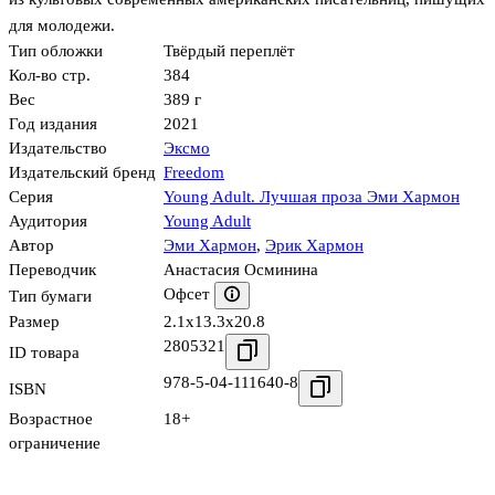
для молодежи.
Тип обложки
Твёрдый переплёт
Кол-во стр.
384
Вес
389 г
Год издания
2021
Издательство
Эксмо
Издательский бренд
Freedom
Серия
Young Adult. Лучшая проза Эми Хармон
Аудитория
Young Adult
Автор
Эми Хармон
,
Эрик Хармон
Переводчик
Анастасия Осминина
Офсет
Тип бумаги
Размер
2.1x13.3x20.8
2805321
ID товара
978-5-04-111640-8
ISBN
Возрастное
18+
ограничение