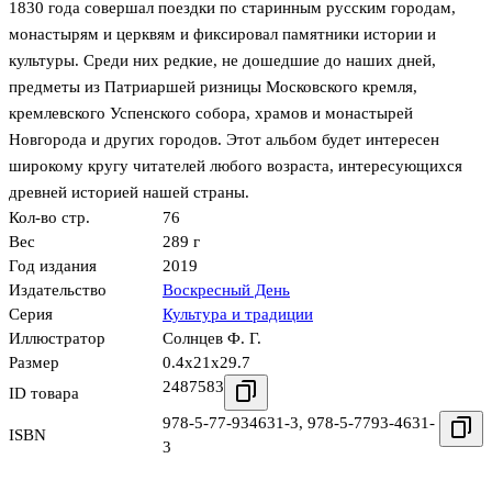
1830 года совершал поездки по старинным русским городам,
монастырям и церквям и фиксировал памятники истории и
культуры. Среди них редкие, не дошедшие до наших дней,
предметы из Патриаршей ризницы Московского кремля,
кремлевского Успенского собора, храмов и монастырей
Новгорода и других городов. Этот альбом будет интересен
широкому кругу читателей любого возраста, интересующихся
древней историей нашей страны.
Кол-во стр.
76
Вес
289 г
Год издания
2019
Издательство
Воскресный День
Серия
Культура и традиции
Иллюстратор
Солнцев Ф. Г.
Размер
0.4x21x29.7
2487583
ID товара
978-5-77-934631-3
,
978-5-7793-4631-
ISBN
3