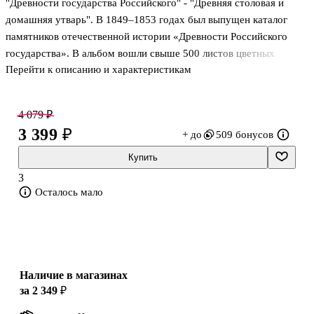
"Древности государства Российского" - "Древняя столовая и
домашняя утварь". В 1849–1853 годах был выпущен каталог
памятников отечественной истории «Древности Российского
государства». В альбом вошли свыше 500 листов цветных
Перейти к описанию и характеристикам
хромолитографий. Они были созданы Ф. Солнцевым, который по
предписанию президента Академии художеств А.Н. Оленина с
1830 года совершал поездки по старинным русским городам,
4 079 ₽
монастырям и церквям и фиксировал памятники истории и
3 399 ₽
+ до
509 бонусов
культуры. Среди них редкие, не дошедшие до наших дней,
предметы из Патриаршей ризницы Московского кремля,
Купить
кремлевского Успенского собора, храмов и монастырей
3
Новгорода и других городов. Этот альб
Осталось мало
Наличие в магазинах
за 2 349 ₽