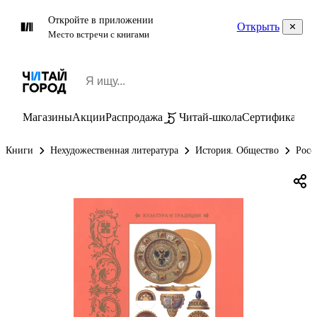
Откройте в приложении
Открыть
Место встречи с книгами
Магазины
Акции
Распродажа
Читай-школа
Сертификаты
П
Книги
Нехудожественная литература
История. Общество
Росс