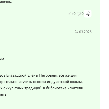
кинешь.
0
0
24.03.2026
ала
удов Блавадской Елены Петровны, все же для
арительно изучить основы индуистской школы,
их оккультных традиций. в библиотеке искателя
быть