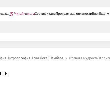
одажа
Читай-школа
Сертификаты
Программа лояльности
Блог
Ещё
фия. Антропософия. Агни-йога. Шамбала
Древняя мудрость. В поис
ины