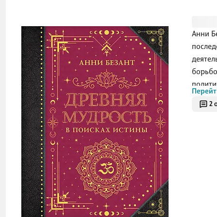
Анни Б
послед
деятел
борьбо
полити
Перейт
масонс
2 
Знаком
впосле
Еще од
сотруд
пробле
также 
миссие