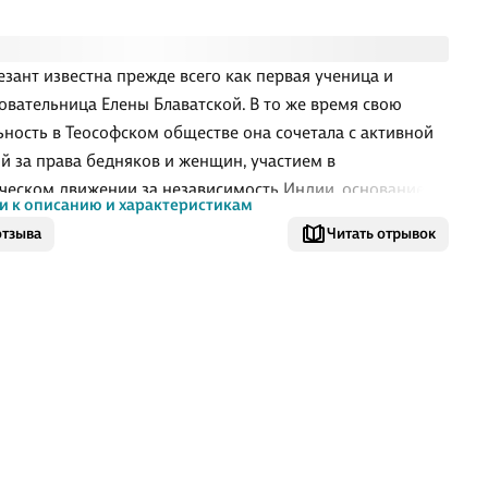
езант известна прежде всего как первая ученица и
овательница Елены Блаватской. В то же время свою
ьность в Теософском обществе она сочетала с активной
й за права бедняков и женщин, участием в
ческом движении за независимость Индии, основанием
и к описанию и характеристикам
ких лож в разных частях Британской империи.
отзыва
Читать отрывок
ство с "Тайной доктриной" Елены Блаватской, а
дствии и с ее автором определило судьбу Анни Безант.
ной вехой в ее становлении как теософа стало
ничество с Чарльзом Ледбитером. Вместе они изучали
мы прошлых жизней и "тонкой материи" Вселенной, а
написали несколько эзотерических трудов. Своей
й на ниве теософии Анни Безант видела п