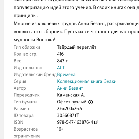
популяризацию идей этого учения. В своих книгах она 
принципы.
Многие из ключевых трудов Анни Безант, раскрывающи
вошли в этот сборник. Пусть их свет станет для вас п
мудрости Востока!
Тип обложки
Твёрдый переплёт
Кол-во стр.
416
Вес
843 г
Издательство
АСТ
Издательский бренд
Времена
Серия
Коллекционная книга. Знаки
Автор
Анни Безант
Переводчик
Каменская А.
Офсет пухлый
Тип бумаги
Размер
2.6x20.1x26.5
ID товара
3056687
ISBN
978-5-17-163876-4
Возрастное
16+
ограничение