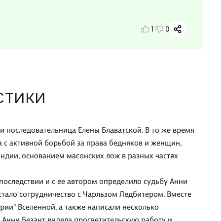
1
0
СТИКИ
 и последовательница Елены Блаватской. В то же время
а с активной борьбой за права бедняков и женщин,
ндии, основанием масонских лож в разных частях
впоследствии и с ее автором определило судьбу Анни
 стало сотрудничество с Чарльзом Ледбитером. Вместе
ии" Вселенной, а также написали несколько
 Анни Безант видела просветительскую работу и