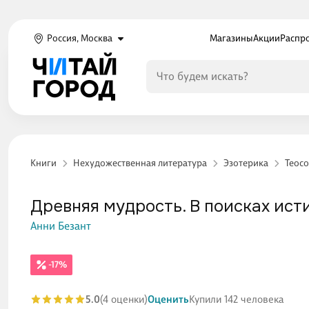
Россия, Москва
Магазины
Акции
Распр
Книги
Нехудожественная литература
Эзотерика
Теосо
Древняя мудрость. В поисках ист
Анни Безант
-17%
5.0
(4 оценки)
Оценить
Купили 142 человека