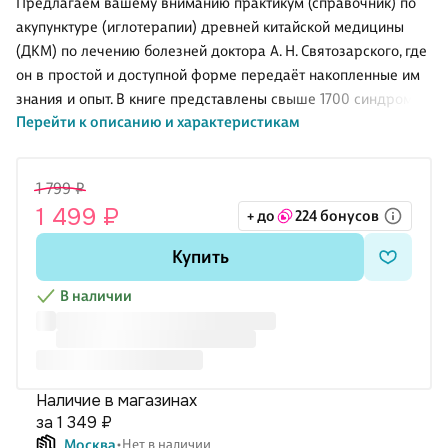
Предлагаем вашему вниманию практикум (справочник) по
акупунктуре (иглотерапии) древней китайской медицины
(ДКМ) по лечению болезней доктора А. Н. Святозарского, где
он в простой и доступной форме передаёт накопленные им
знания и опыт. В книге представлены свыше 1700 синдромов
Перейти к описанию и характеристикам
болезненных состояний и практика их лечения. Книга будет
интересна как врачам широкого профиля, так и всем, кто
интересуется акупунктурой.
1 799 ₽
1 499 ₽
+ до
224 бонусов
Купить
В наличии
Наличие в магазинах
за 1 349 ₽
Москва
Нет в наличии