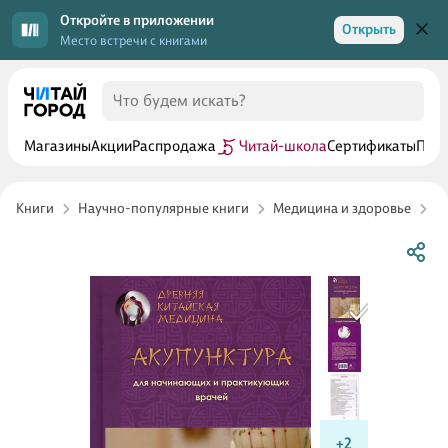
Откройте в приложении
Открыть
Место встречи с книгами
Магазины
Акции
Распродажа
Читай-школа
Сертификаты
Прог
Книги
Научно-популярные книги
Медицина и здоровье
В
+2