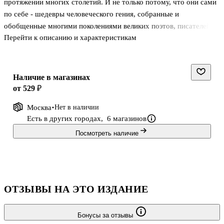
протяжении многих столетий. И не только потому, что они сами
по себе - шедевры человеческого гения, собранные и
обобщенные многими поколениями великих поэтов, писателей,
Перейти к описанию и характеристикам
мыслителей. Знание этих легенд и мифов дает ключ к пониманию
поэзии Гёте и Пушкина, драматургии Шекспира и Шиллера,
живописи Рубенса и Тициана, Брюллова и Боттичелли.
Настоящее издание - это попытка дать возможность читателю в
Наличие в магазинах
наиболее полном, литературном изложении ознакомиться с
от 529 ₽
историей и культурой многочисленных племен и народов,
Москва
Нет в наличии
населявших в древности все континенты нашей планеты. .В
Есть в других городах,
6 магазинов
данном томе читатели смогут оз
Посмотреть наличие
ОТЗЫВЫ НА ЭТО ИЗДАНИЕ
Бонусы за отзывы