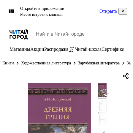
Откройте в приложении
Открыть
Место встречи с книгами
Магазины
Акции
Распродажа
Читай-школа
Сертификаты
П
Книги
Художественная литература
Зарубежная литература
За
+4