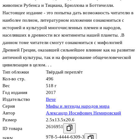
живописи Рубенса и Тициана, Брюллова и Боттичелли.
Настоящее издание - это попытка дать возможность читателю в
наиболее полном, литературном изложении ознакомиться с
историей и культурой многочисленных племен и народов,
населявших в древности все континенты нашей планеты. .В
данном томе читатели смогут ознакомиться с мифологией
Древней Греции, оказавшей сильнейшее влияние как на развитие
античной культуры, так и на формирование общечеловеческой
цивилизации в целом. . .
Тип обложки
Твёрдый переплёт
Кол-во стр.
496
Вес
518 г
Год издания
2017
Издательство
Вече
Серия
Мифы и легенды народов мира
Автор
Александр Иосифович Немировский
Размер
2.5x13.5x20.6
2616951
ID товара
978-5-4444-6309-3
ISBN