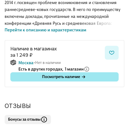
2014 г. посвящен проблеме возникновения и становления
раннесредневе-ковых государств. В него по преимуществу
включены доклады, прочитанные на международной
конференции «Древняя Русь и средневековая Европа:
Перейти к описанию и характеристикам
возникновение государств» (Институт всеобщей истории
РАН, 2012 г.). Основные цели настоящего тома — представить
общетеоретическое состояние современных исследований
Наличие в магазинах
ранних государств и осветить историю конкретных
за 1 249 ₽
государственных образований Европы, в том числе Древней
Москва
Нет в наличии
Руси. В томе обсуждаются роль миграций в процессах
Есть в других городах,
1 магазин
возникновения государства, крупномасштабное
Посмотреть наличие
строительство, трансформация статуса правителя,
становление государственных
ОТЗЫВЫ
Бонусы за отзывы