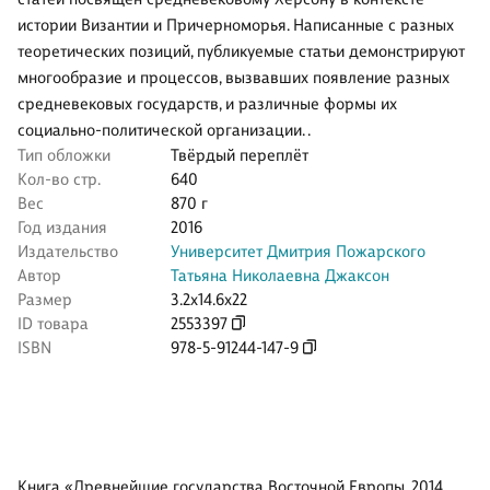
истории Византии и Причерноморья. Написанные с разных
теоретических позиций, публикуемые статьи демонстрируют
многообразие и процессов, вызвавших появление разных
средневековых государств, и различные формы их
социально-политической организации. .
Тип обложки
Твёрдый переплёт
Кол-во стр.
640
Вес
870 г
Год издания
2016
Издательство
Университет Дмитрия Пожарского
Автор
Татьяна Николаевна Джаксон
Размер
3.2x14.6x22
ID товара
2553397
ISBN
978-5-91244-147-9
Книга «Древнейшие государства Восточной Европы. 2014