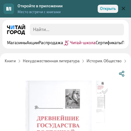
Откройте в приложении
Открыть
Место встречи с книгами
Магазины
Акции
Распродажа
Читай-школа
Сертификаты
Прог
Книги
Нехудожественная литература
История. Общество
Р