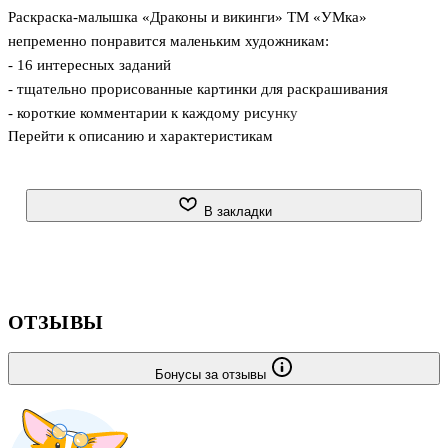
Раскраска-малышка «Драконы и викинги» ТМ «УМка»
непременно понравится маленьким художникам:
- 16 интересных заданий
- тщательно прорисованные картинки для раскрашивания
- короткие комментарии к каждому рисунку
Перейти к описанию и характеристикам
- удобный компактный формат
В этой увлекательной раскраске детей ждут увлекательные
приключения драконов и их друзей-викингов. Раскрашивая
В закладки
интересные картинки с чётким контуром, ребёнок научится не
выходить за границу рисунка, а увлекательные задания помогут
развить логику и внимание. Благодаря небольшому формату
раскраску удобно брать с собой в дорогу.
ОТЗЫВЫ
Игровые занятия с раскраской ТМ «УМка» подготавливают руку
Бонусы за отзывы
к письму и способствуют развитию:
- мелкой мот