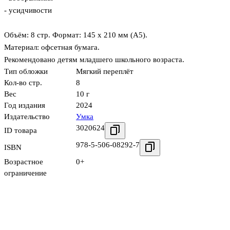
- усидчивости
Объём: 8 стр. Формат: 145 x 210 мм (А5).
Материал: офсетная бумага.
Рекомендовано детям младшего школьного возраста.
Тип обложки
Мягкий переплёт
Кол-во стр.
8
Вес
10 г
Год издания
2024
Издательство
Умка
3020624
ID товара
978-5-506-08292-7
ISBN
Возрастное
0+
ограничение