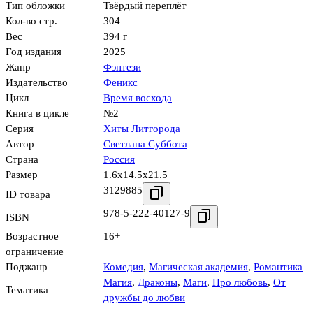
Тип обложки
Твёрдый переплёт
Кол-во стр.
304
Вес
394 г
Год издания
2025
Жанр
Фэнтези
Издательство
Феникс
Цикл
Время восхода
Книга в цикле
№2
Серия
Хиты Литгорода
Автор
Светлана Суббота
Страна
Россия
Размер
1.6x14.5x21.5
3129885
ID товара
978-5-222-40127-9
ISBN
Возрастное
16+
ограничение
Поджанр
Комедия
,
Магическая академия
,
Романтика
Магия
,
Драконы
,
Маги
,
Про любовь
,
От
Тематика
дружбы до любви