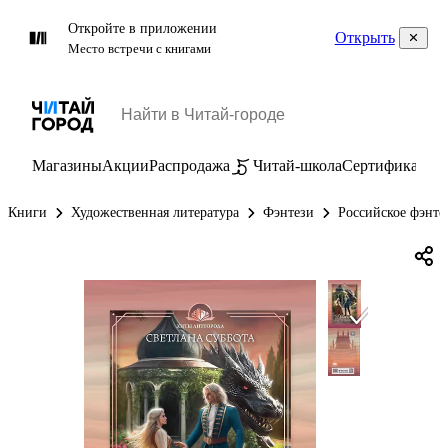
Откройте в приложении
Открыть
Место встречи с книгами
Магазины
Акции
Распродажа
Читай-школа
Сертификаты
П
Книги
Художественная литература
Фэнтези
Российское фэнте