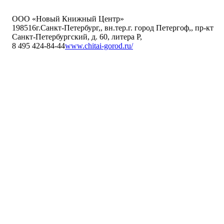
ООО «Новый Книжный Центр»
198516
г.Санкт-Петербург,
,
вн.тер.г. город Петергоф,
,
пр-кт
Санкт-Петербургский, д. 60, литера Р
,
8 495 424-84-44
www.chitai-gorod.ru/