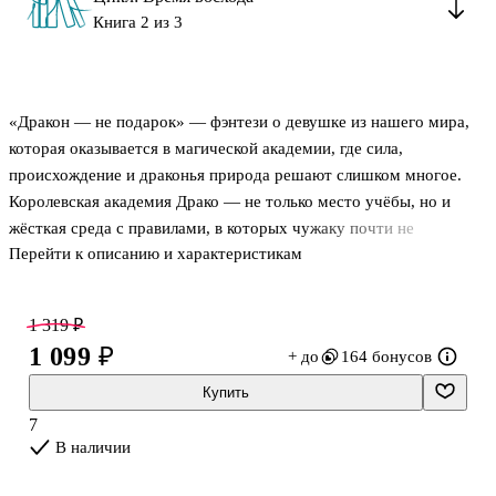
Книга 2 из 3
«Дракон — не подарок» — фэнтези о девушке из нашего мира,
которая оказывается в магической академии, где сила,
происхождение и драконья природа решают слишком многое.
Королевская академия Драко — не только место учёбы, но и
жёсткая среда с правилами, в которых чужаку почти не
Перейти к описанию и характеристикам
оставляют пространства для ошибки. Здесь студенты и
преподаватели владеют магией, умеют превращаться в драконов
и привыкли смотреть свысока на тех, кто слабее. Героиня
1 319 ₽
попадает в этот порядок вещей без поддержки и привычных
1 099 ₽
+ до
164 бонусов
ориентиров, а её упрямство и способность не теряться под
давлением быстро делают её заметной фигурой.
Купить
В академии девушке приходится не просто осваиваться в новом
7
мире, а выживать среди интриг и со
В наличии