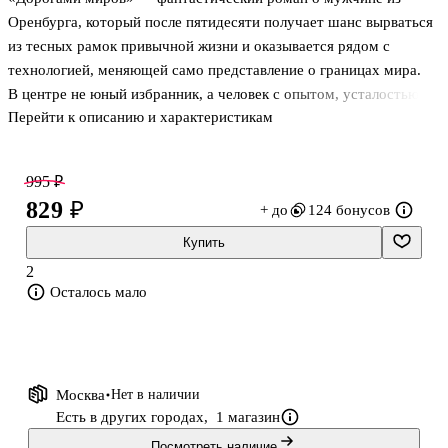
Оренбурга, который после пятидесяти получает шанс вырваться
из тесных рамок привычной жизни и оказывается рядом с
технологией, меняющей само представление о границах мира.
В центре не юный избранник, а человек с опытом, усталостью и
Перейти к описанию и характеристикам
практическим взглядом на вещи. В книге Вячеслава Неклюдова
это важно: герой входит в большую историю не из-за громких
амбиций, а потому, что умеет быстро реагировать, принимать
995 ₽
решения и не теряться в опасной ситуации.
829 ₽
+ до
124 бонусов
Перед читателем первая книга цикла «Спираль Фибоначчи», где
провинциальная реальность соседствует с инопланетным
Купить
разумом, сетью порталов и параллельными мирами, связанными
2
идеей спирали Фиб
Осталось мало
Москва
Нет в наличии
Есть в других городах,
1 магазин
Посмотреть наличие