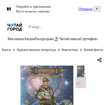
Откройте в приложении
Открыть
Место встречи с книгами
Магазины
Акции
Распродажа
Читай-школа
Сертификаты
П
Книги
Художественная литература
Фантастика
Боевая фантас