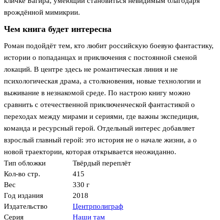
кличке Багира, умеющий становиться невидимым благодаря
врождённой мимикрии.
Чем книга будет интересна
Роман подойдёт тем, кто любит российскую боевую фантастику,
истории о попаданцах и приключения с постоянной сменой
локаций. В центре здесь не романтическая линия и не
психологическая драма, а столкновения, новые технологии и
выживание в незнакомой среде. По настрою книгу можно
сравнить с отечественной приключенческой фантастикой о
переходах между мирами и сериями, где важны экспедиция,
команда и ресурсный герой. Отдельный интерес добавляет
взрослый главный герой: это история не о начале жизни, а о
новой траектории, которая открывается неожиданно.
Тип обложки
Твёрдый переплёт
Кол-во стр.
415
Вес
330 г
Год издания
2018
Издательство
Центрполиграф
Серия
Наши там