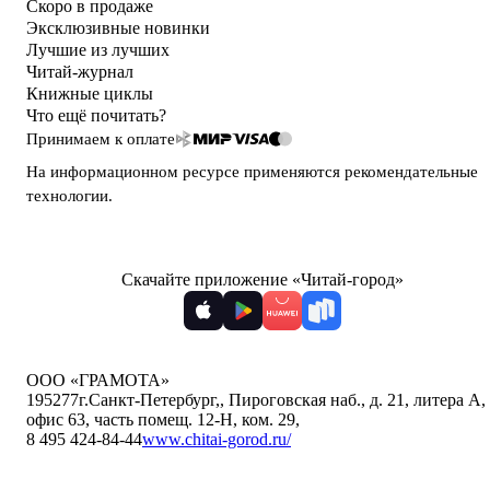
Скоро в продаже
Эксклюзивные новинки
Лучшие из лучших
Читай-журнал
Книжные циклы
Что ещё почитать?
Принимаем к оплате
На информационном ресурсе применяются
рекомендательные
технологии
.
Скачайте приложение «Читай-город»
ООО «ГРАМОТА»
195277
г.Санкт-Петербург,
,
Пироговская наб., д. 21, литера А,
офис 63, часть помещ. 12-Н, ком. 29
,
8 495 424-84-44
www.chitai-gorod.ru/