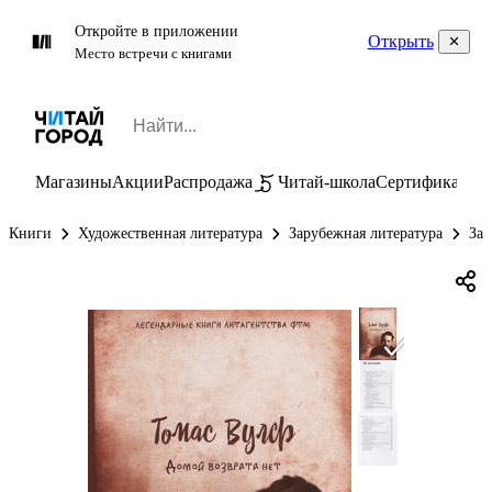
Откройте в приложении
Открыть
Место встречи с книгами
Магазины
Акции
Распродажа
Читай-школа
Сертификаты
П
Книги
Художественная литература
Зарубежная литература
Зар