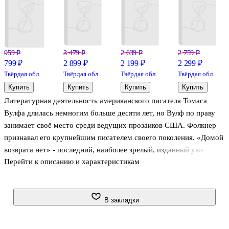
959 ₽
3 479 ₽
2 639 ₽
2 759 ₽
799 ₽
2 899 ₽
2 199 ₽
2 299 ₽
Твёрдая обл.
Твёрдая обл.
Твёрдая обл.
Твёрдая обл.
Купить
Купить
Купить
Купить
Литературная деятельность американского писателя Томаса
Вулфа длилась немногим больше десяти лет, но Вулф по праву
занимает своё место среди ведущих прозаиков США. Фолкнер
признавал его крупнейшим писателем своего поколения. «Домой
возврата нет» - последний, наиболее зрелый, изданный уже
Перейти к описанию и характеристикам
посмертно роман Томаса Вулфа. Фактически это меморандум
американскому обществу и попытка понять, что будет дальше с
главным героем романа Джорджа Уэббера, молодым писателем,
не сумевшим найти своё место во времена экономического
В закладки
кризиса 30-х годов. Вулф создал на страницах романа реальную
Америку, населённую реальными людьми. Америку времен