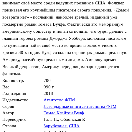
занимает своё место среди ведущих прозаиков США. Фолкнер
признавал его крупнейшим писателем своего поколения. «Домой
возврата нет» - последний, наиболее зрелый, изданный уже
посмертно роман Томаса Вулфа. Фактически это меморандум
американскому обществу и попытка понять, что будет дальше с
главным героем романа Джорджа Уэббера, молодым писателем,
не сумевшим найти своё место во времена экономического
кризиса 30-х годов. Вулф создал на страницах романа реальную
Америку, населённую реальными людьми. Америку времен
Великой депрессии, Америку перед лицом зарождающегося
фашизма.
Кол-во стр.
700
Вес
990 г
Год издания
2018
Издательство
Агентство ФТМ
Серия
Легендарные книги литагенства ФТМ
Автор
Томас Клейтон Вулф
Переводчик
Галь Н.
,
Облонская Р.
Страна
Зарубежная
,
США