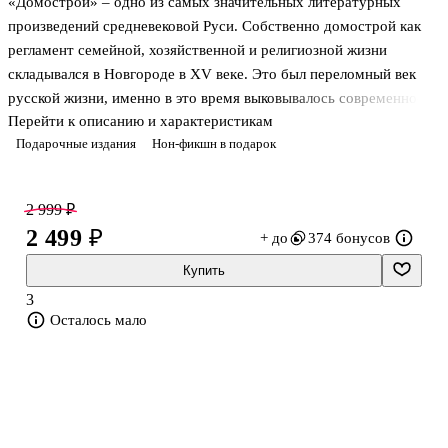
«Домострой» – одно из самых значительных литературных
произведений средневековой Руси. Собственно домострой как
регламент семейной, хозяйственной и религиозной жизни
складывался в Новгороде в XV веке. Это был переломный век
русской жизни, именно в это время выковывалось современное
Перейти к описанию и характеристикам
русское мировоззрение, заложенное в генной памяти народа.
Подарочные издания
Нон-фикшн в подарок
Текст «Домостроя» — великий памятник русской письменности
XVI века, своего рода энциклопедия семейной жизни, домашних
обычаев, традиций русского народа. Практические советы по
2 999 ₽
хозяйственной деятельности домовладыки постоянно
2 499 ₽
+ до
374 бонусов
пополнялись. Так образовалась книга, повествующая «о
духовном строении», «о мирском строении», «о домовном
Купить
строении». Композиция «Домо
3
Осталось мало