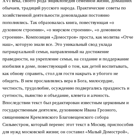
XVI века, своего рода энциклопедия семейной жизни, домашних
обычаев, традиций русского народа. Практические советы по
хозяйственной деятельности домовладыки постоянно
пополнялись. Так образовалась книга, повествующая «о
духовном строении», «о мирском строении», «о домовном
строении». Композиция «Домостроя» проста, как молитва «Отче
наш», которую знали все. Это уникальный свод уклада
патриархальной семьи, направленный на достижение
праведности, на укрепление семьи, на создание и поддержание
изобилия в доме, повествующий о том, как детей воспитывать,
как обнову справить, стол для гостя накрыть и убогого не
обидеть. В нем прославлялись вера в Бога, милосердие,
честность, трудолюбие, осуждению подвергались праздность и
суетность, пьянство и объедание, клевета и алчность.
Впоследствии текст был редактирован известным церковным и
государственным деятелем, духовником Ивана Грозного,
священником Кремлевского Благовещенского собора
Сильвестром, который перенес этот текст в Москву, приспособив
для нужд московской жизни; он составил «Малый Домострой»,