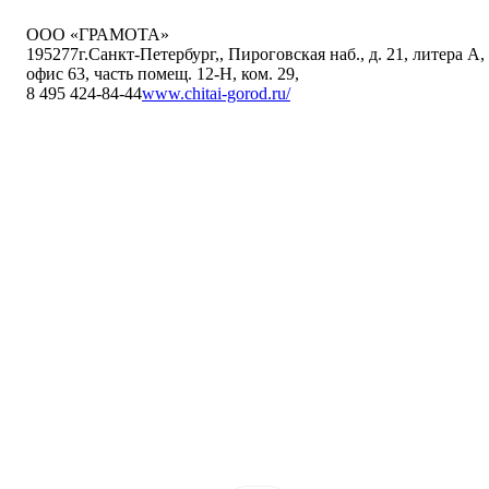
ООО «ГРАМОТА»
195277
г.Санкт-Петербург,
,
Пироговская наб., д. 21, литера А,
офис 63, часть помещ. 12-Н, ком. 29
,
8 495 424-84-44
www.chitai-gorod.ru/