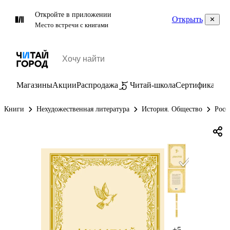
Откройте в приложении
Открыть
Место встречи с книгами
Магазины
Акции
Распродажа
Читай-школа
Сертификаты
П
Книги
Нехудожественная литература
История. Общество
Росс
+5