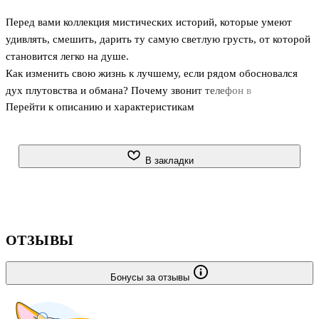
Перед вами коллекция мистических историй, которые умеют
удивлять, смешить, дарить ту самую светлую грусть, от которой
становится легко на душе.
Как изменить свою жизнь к лучшему, если рядом обосновался
дух плутовства и обмана? Почему звонит телефон в
Перейти к описанию и характеристикам
заброшенном мотеле? Куда улетают не исполнившиеся мечты?
Ответы на эти и многие другие вопросы уже ждут вас в Трикстер
Клубе!
В закладки
ОТЗЫВЫ
Бонусы за отзывы