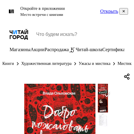
Откройте в приложении
Открыть
Место встречи с книгами
Магазины
Акции
Распродажа
Читай-школа
Сертификаты
П
Книги
Художественная литература
Ужасы и мистика
Мистика