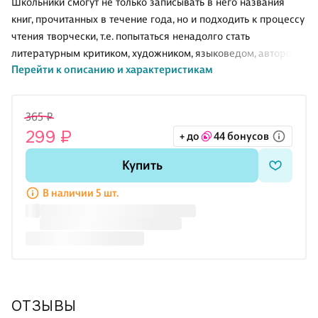
Школьники смогут не только записывать в него названия
книг, прочитанных в течение года, но и подходить к процессу
чтения творчески, т.е. попытаться ненадолго стать
литературным критиком, художником, языковедом, автором
Перейти к описанию и характеристикам
этой книги или самому попробовать написать что-либо.
Кроме того, пособие поможет педагогам и родителям
следить затем, что читают их дети в течение года.
365 ₽
Рекомендовано ученикам начальной школы, педагогам,
299 ₽
+ до
44 бонусов
родителям.
Купить
В наличии 5 шт.
ОТЗЫВЫ