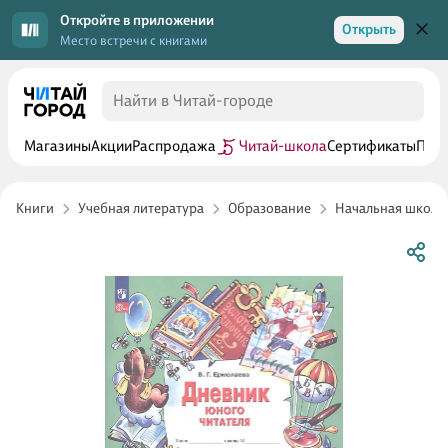
Откройте в приложении
Открыть
Место встречи с книгами
Магазины
Акции
Распродажа
Читай-школа
Сертификаты
Прог
Книги
Учебная литература
Образование
Начальная школа