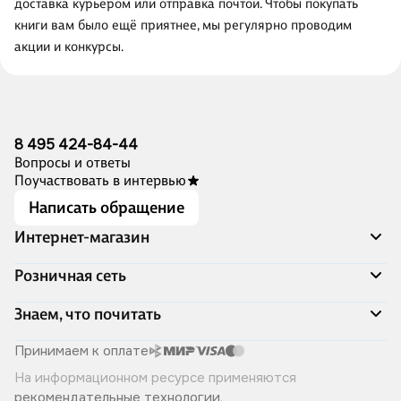
доставка курьером или отправка почтой. Чтобы покупать
книги вам было ещё приятнее, мы регулярно проводим
акции и конкурсы.
8 495 424-84-44
Вопросы и ответы
Поучаствовать в интервью
Написать обращение
Интернет-магазин
Акции
Розничная сеть
Распродажа
Доставка и оплата
Адреса магазинов
Знаем, что почитать
Программа лояльности
Книжный Дозор
Подарочные сертификаты
О компании
Скоро в продаже
Принимаем к оплате
Правила продажи
Читай-город для бизнеса
Эксклюзивные новинки
На информационном ресурсе применяются
Политика конфиденциальности
Хотите у нас работать?
Лучшие из лучших
рекомендательные технологии
.