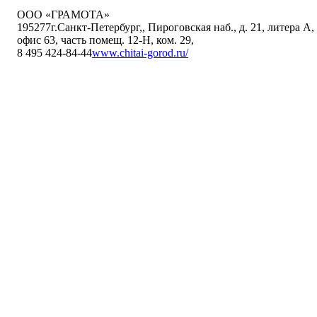
ООО «ГРАМОТА»
195277
г.Санкт-Петербург,
,
Пироговская наб., д. 21, литера А,
офис 63, часть помещ. 12-Н, ком. 29
,
8 495 424-84-44
www.chitai-gorod.ru/