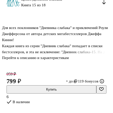
Книга 15 из 18
Для всех поклонников "Дневника слабака" и приключений Роули
Джефферсона от автора детских мегабестселлеров Джеффа
Кинни!
Каждая книга из серии "Дневник слабака" попадает в списки
бестселлеров, и эта не исключение: "Дневник слабака-15. На дне"
Перейти к описанию и характеристикам
сразу же заняла первые строчки в USA Today, Wall Street Journal
и New York Times!
959 ₽
В новой истории Грега Хэффли ждет поистине незабываемое
799 ₽
+ до
119 бонусов
приключение, ведь он с семьей отправляется на отдых. И всё
было бы замечательно, если бы не одно НО: вместо путешествия
Купить
на кристально чистое море или пленяще красивые горы они
6
отправляются... в поездку на дикую природу в трейлере дяди
В наличии
Гэри.