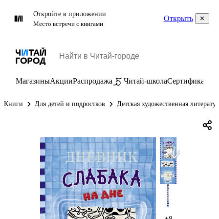
Откройте в приложении
Открыть
Место встречи с книгами
Магазины
Акции
Распродажа
Читай-школа
Сертификаты
П
Книги
Для детей и подростков
Детская художественная литерату
+8