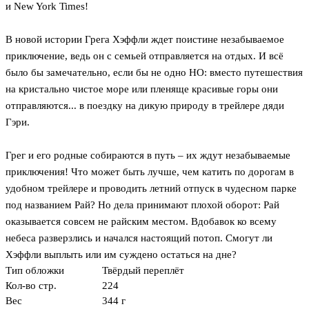
и New York Times!
В новой истории Грега Хэффли ждет поистине незабываемое
приключение, ведь он с семьей отправляется на отдых. И всё
было бы замечательно, если бы не одно НО: вместо путешествия
на кристально чистое море или пленяще красивые горы они
отправляются... в поездку на дикую природу в трейлере дяди
Гэри.
Грег и его родные собираются в путь – их ждут незабываемые
приключения! Что может быть лучше, чем катить по дорогам в
удобном трейлере и проводить летний отпуск в чудесном парке
под названием Рай? Но дела принимают плохой оборот: Рай
оказывается совсем не райским местом. Вдобавок ко всему
небеса разверзлись и начался настоящий потоп. Смогут ли
Хэффли выплыть или им суждено остаться на дне?
Тип обложки
Твёрдый переплёт
Кол-во стр.
224
Вес
344 г