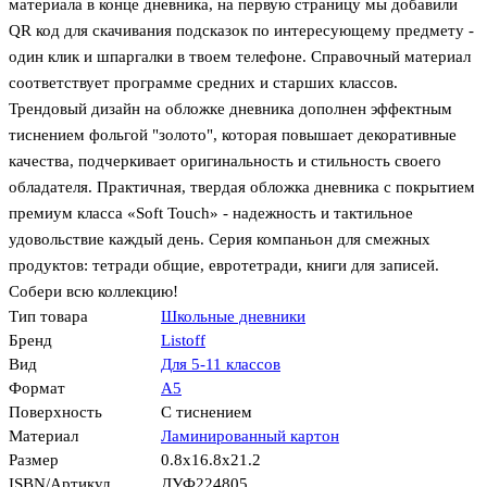
материала в конце дневника, на первую страницу мы добавили
QR код для скачивания подсказок по интересующему предмету -
один клик и шпаргалки в твоем телефоне. Справочный материал
соответствует программе средних и старших классов.
Трендовый дизайн на обложке дневника дополнен эффектным
тиснением фольгой "золото", которая повышает декоративные
качества, подчеркивает оригинальность и стильность своего
обладателя. Практичная, твердая обложка дневника с покрытием
премиум класса «Soft Touch» - надежность и тактильное
удовольствие каждый день. Серия компаньон для смежных
продуктов: тетради общие, евротетради, книги для записей.
Собери всю коллекцию!
Тип товара
Школьные дневники
Бренд
Listoff
Вид
Для 5-11 классов
Формат
А5
Поверхность
С тиснением
Материал
Ламинированный картон
Размер
0.8x16.8x21.2
ISBN/Артикул
ДУФ224805