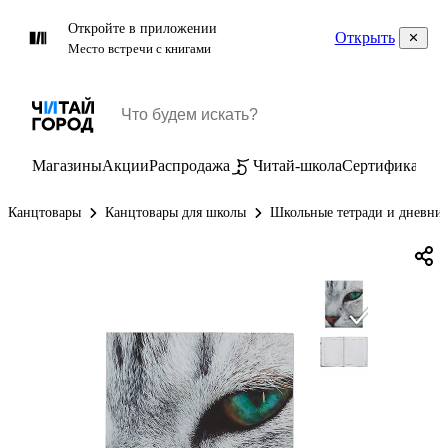
Откройте в приложении
Открыть
Место встречи с книгами
Магазины
Акции
Распродажа
Читай-школа
Сертификаты
П
Канцтовары
Канцтовары для школы
Школьные тетради и дневни