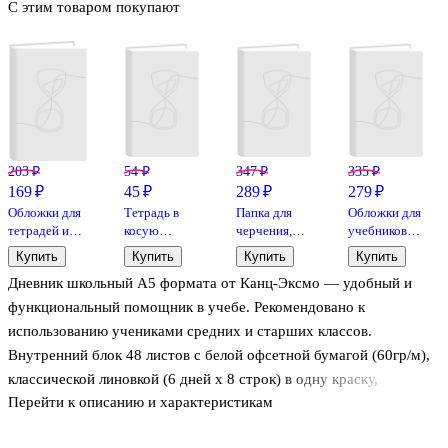
С этим товаром покупают
203 ₽
54 ₽
347 ₽
335 ₽
169 ₽
45 ₽
289 ₽
279 ₽
Обложки для
Тетрадь в
Папка для
Обложки для
тетрадей и
косую
черчения,
учебников
дневников,
линейку
А4, 24 листа
математики
Купить
Купить
Купить
Купить
100 мкм,
Listoff
Петерсона
Дневник школьный А5 формата от Канц-Эксмо — удобный и
210х350 мм,
«Классическая
«Петерсон»,
Топ-Спин, 10
серия» в
100 мкм,
функциональный помощник в учебе. Рекомендовано к
штук
ассортименте,
270х415 мм,
использованию учениками средних и старших классов.
12 листов
Топ-Спин, 5
Внутренний блок 48 листов с белой офсетной бумагой (60гр/м),
штук
классической линовкой (6 дней х 8 строк) в одну краску,
Перейти к описанию и характеристикам
предназначен для записи расписания уроков, домашнего задания,
фиксирования оценок, замечаний. Помимо справочного