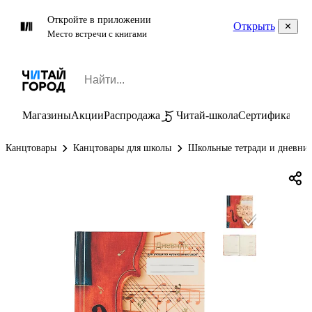
Откройте в приложении
Открыть
Место встречи с книгами
Магазины
Акции
Распродажа
Читай-школа
Сертификаты
П
Канцтовары
Канцтовары для школы
Школьные тетради и дневни