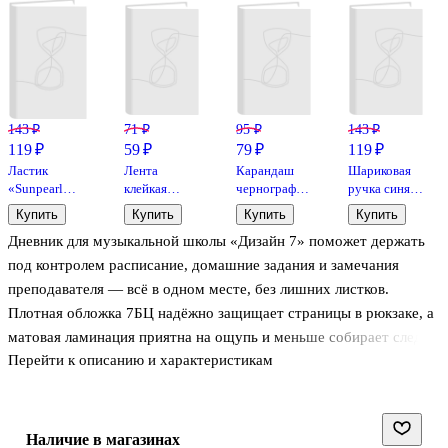
143 ₽
71 ₽
95 ₽
143 ₽
119 ₽
59 ₽
79 ₽
119 ₽
Ластик
Лента
Карандаш
Шариковая
«Sunpearl
клейкая
чернографитный,
ручка синяя
6541/40»,
прозрачная,
STABILO,
автоматическая
Купить
Купить
Купить
Купить
Koh-i-Noor,
12 мм х 33 м,
HB
0,5 мм,
Дневник для музыкальной школы «Дизайн 7» поможет держать
комбинированный
GoodMark
Pastel, Yoi, в
ассортименте
под контролем расписание, домашние задания и замечания
преподавателя — всё в одном месте, без лишних листков.
Плотная обложка 7БЦ надёжно защищает страницы в рюкзаке, а
матовая ламинация приятна на ощупь и меньше собирает следы
Перейти к описанию и характеристикам
от рук. Аккуратное тиснение золотой фольгой добавляет
дневнику заметный, но сдержанный акцент. Подойдёт для
занятий в ДМШ и регулярной практики дома.
Наличие в магазинах