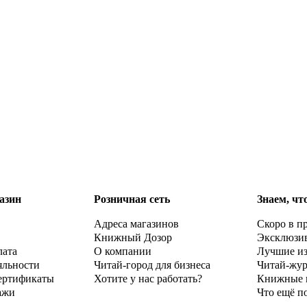
азин
Розничная сеть
Знаем, чт
Адреса магазинов
Скоро в п
Книжный Дозор
Эксклюзи
лата
О компании
Лучшие и
яльности
Читай-город для бизнеса
Читай-жу
ертификаты
Хотите у нас работать?
Книжные 
ажи
Что ещё п