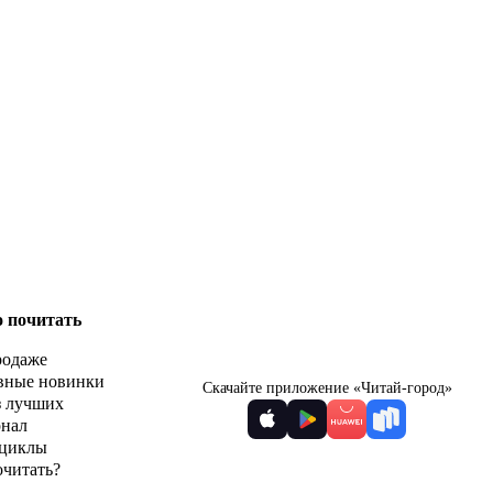
о почитать
родаже
вные новинки
Скачайте приложение «Читай-город»
з лучших
рнал
циклы
очитать?