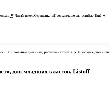
родажа
Читай-школа
Сертификаты
Программа лояльности
Блог
Ещё
ники
Школьные дневники, расписание уроков
Школьные дневники
», для младших классов, Listoff