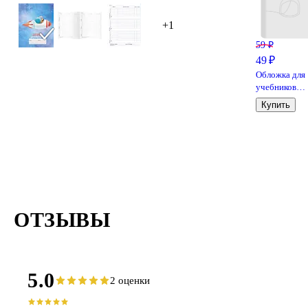
+1
59 ₽
49 ₽
Обложка для
учебников
младших
Купить
классов, 100
мкр, 227х360
мм, ПВХ, Топ
Спин
ОТЗЫВЫ
5.0
2 оценки