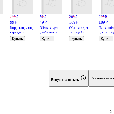
119 ₽
59 ₽
203 ₽
227 ₽
99 ₽
49 ₽
169 ₽
189 ₽
Корректирующий
Обложка для
Обложки для
Папка-обл
карандаш
учебников и
тетрадей и
для тетрад
GoodMark, 8 мл,
дневников в
дневников, 100
сменными
Купить
Купить
Купить
Купить
металлический
твердом
мкм, 210х350
блоками А
наконечник,
переплете, 100
мм, Топ-Спин,
"Лолометр
-
морозостойкий
мкр, 227х450
10 штук
кольца,
мм, ПВХ, Топ-
глянц.лами
Спин
ассорти
Оставить отзы
Бонусы за отзывы
2