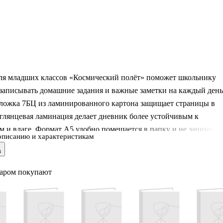
ля младших классов «Космический полёт» поможет школьнику
записывать домашние задания и важные заметки на каждый день
бложка 7БЦ из ламинированного картона защищает страницы в
 глянцевая ламинация делает дневник более устойчивым к
м и влаге. Формат А5 удобно помещается в папку и не занимает
описанию и характеристикам
а. Космическое оформление мотивирует учиться и добавляет
в
. Дневник Listoff подойдёт для школы и станет приятным
 подарком.
варом покупают