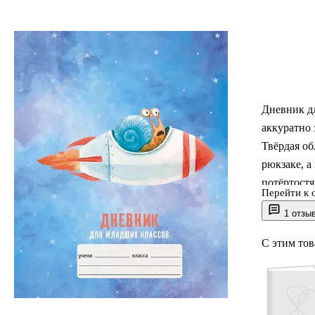
Дневник д
аккуратно 
Твёрдая о
рюкзаке, а
потёртостя
Перейти к 
много мест
1 отзы
настроения
небольшим
С этим то