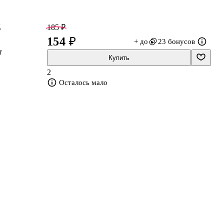
д
185 ₽
154 ₽
+ до
23 бонусов
т
Купить
2
ть
Осталось мало