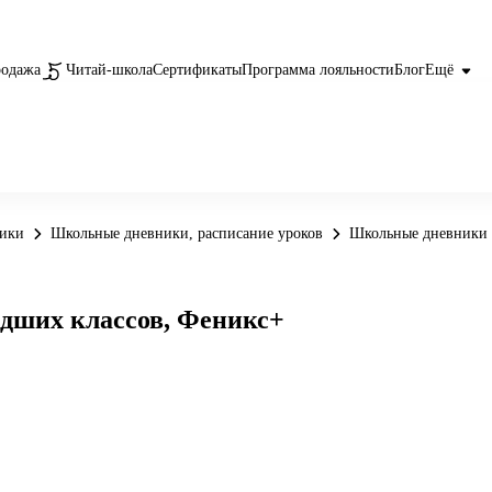
родажа
Читай-школа
Сертификаты
Программа лояльности
Блог
Ещё
ники
Школьные дневники, расписание уроков
Школьные дневники
дших классов, Феникс+