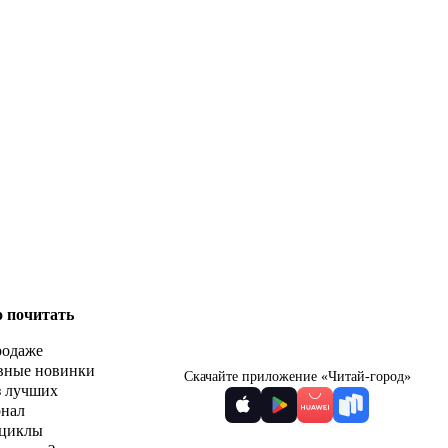
о почитать
родаже
вные новинки
Скачайте приложение «Читай-город»
з лучших
рнал
циклы