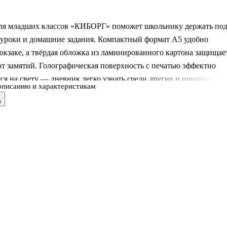
ля младших классов «КИБОРГ» поможет школьнику держать по
 уроки и домашние задания. Компактный формат A5 удобно
юкзаке, а твёрдая обложка из ламинированного картона защищае
т замятий. Голографическая поверхность с печатью эффектно
ся на свету — дневник легко узнать среди других и приятно бра
описанию и характеристикам
дойдёт для ежедневных записей в школе и дома.
в