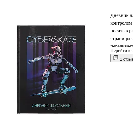
Дневник д
контролем
носить в р
страницы о
переливает
Перейти к 
в руки. По
1 отзы