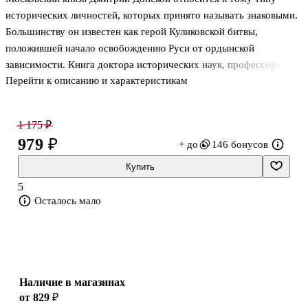
исторических личностей, которых принято называть знаковыми.
Большинству он известен как герой Куликовской битвы,
положившей начало освобождению Руси от ордынской
зависимости. Книга доктора исторических наук, профессора
Перейти к описанию и характеристикам
Н.С. Борисова проливает свет на разные аспекты
тридцатилетнего правления Дмитрия Ивановича. Князь
представлен в ней настоящим собирателем, устроителем и
1 175 ₽
хранителем русских земель, глубоко верующим человеком,
979 ₽
+ до
146 бонусов
отважным воином и мудрым политиком.
Издание сопровождается публикацией произведения
Купить
«Задонщина» XIV столетия, а также биографического очерка
5
выдающегося русского историка В.О. Ключевского,
Осталось мало
посвященного основателю Тр
Наличие в магазинах
от 829 ₽