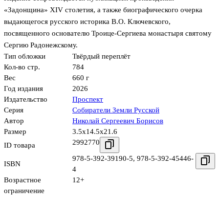
«Задонщина» XIV столетия, а также биографического очерка
выдающегося русского историка В.О. Ключевского,
посвященного основателю Троице-Сергиева монастыря святому
Сергию Радонежскому.
Тип обложки
Твёрдый переплёт
Кол-во стр.
784
Вес
660 г
Год издания
2026
Издательство
Проспект
Серия
Собиратели Земли Русской
Автор
Николай Сергеевич Борисов
Размер
3.5x14.5x21.6
2992770
ID товара
978-5-392-39190-5
,
978-5-392-45446-
ISBN
4
Возрастное
12+
ограничение