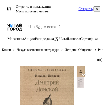
Откройте в приложении
Открыть
Место встречи с книгами
Магазины
Акции
Распродажа
Читай-школа
Сертификаты
П
Книги
Нехудожественная литература
История. Общество
Росс