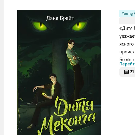
Young 
«Дитя 
уезжае
ясного
происх
Брайт 
Перейт
событи
21
сила, 
развор
клуба 
возвращ
позади
мягкую
настоя
О ч