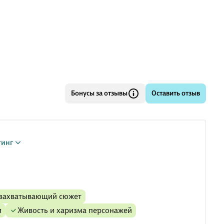
Бонусы за отзывы
Оставить отзыв
тинг
и захватывающий сюжет
и
Живость и харизма персонажей