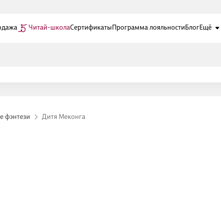
одажа
Читай-школа
Сертификаты
Программа лояльности
Блог
Ещё
е фэнтези
Дитя Меконга