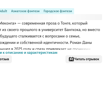
Adult
Азиатское фэнтези
Городское фэнтези
Меконга» — современная проза о Тонге, который
т из своего прошлого в университет Бангкока, но вместо
 будущего сталкивается с вопросами о семье,
ождении и собственной идентичности. Роман Даны
вышел в 2025 году и сразу привлекает не громкими
и к описанию и характеристикам
ями, а внутренним движением героя: его словно ведёт
 отзыв
Читать отрывок
смысл которой открывается не сразу. История
ачивается в Таиланде, среди университетской жизни,
плавания и новых знакомств, а знакомое лицо Нока
ает в жизнь протагониста то, что, казалось, осталось
. Книга соединяет личную драму, тайский колорит и
 интригу, где прошлое постоянно вмешивается в
щее.
ём книга