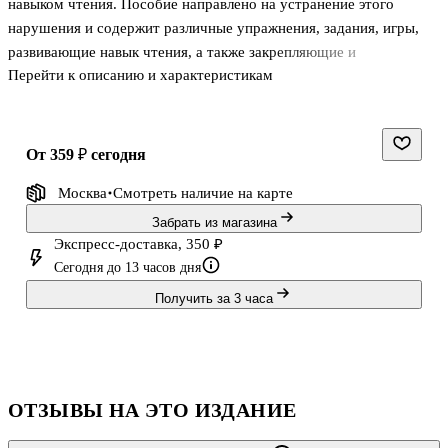
навыком чтения. Пособие направлено на устранение этого
нарушения и содержит различные упражнения, задания, игры,
развивающие навык чтения, а также закрепляющие и
Перейти к описанию и характеристикам
автоматизирующие этот навык. С помощью этой книги ребенок
научится дифференцировать и различать фонемы, запоминать
зрительный образ букв, определять сходство и различие букв,
выделять звуки из речи. Пособие предназначено для совместных
от 359 ₽
сегодня
занятий наставника и ученика.
Москва
Смотреть наличие
на карте
Забрать из магазина
Экспресс-доставка, 350 ₽
Сегодня до 13 часов дня
Получить за 3 часа
ОТЗЫВЫ НА ЭТО ИЗДАНИЕ