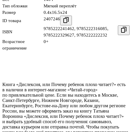
Тип обложки
Мягкий переплёт
Размер
0.4x16.5x24
2407246
ID товара
9785222241462
,
9785222316085
,
ISBN
9785222329627
,
9785222222232
Возрастное
0+
ограничение
Книга «Дислексия, или Почему ребенок плохо читает?» есть
в наличии в интернет-магазине «Читай-город»
по привлекательной цене. Если вы находитесь в Москве,
Санкт-Петербурге, Нижнем Новгороде, Казани,
Екатеринбурге, Ростове-на-Дону или любом другом регионе
России, вы можете оформить заказ на книгу Татьяна
Воронина «Дислексия, или Почему ребенок плохо читает?»
и выбрать удобный способ его получения: самовывоз,
доставка курьером или отправка почтой. Чтобы покупать