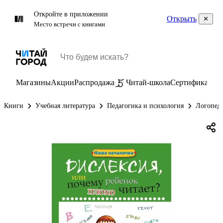
Откройте в приложении
Открыть
Место встречи с книгами
Магазины
Акции
Распродажа
Читай-школа
Сертификаты
П
Книги
Учебная литература
Педагогика и психология
Логопеди