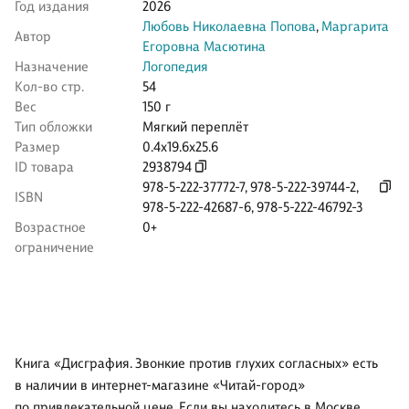
Год издания
2026
Любовь Николаевна Попова
,
Маргарита
Автор
Егоровна Масютина
Назначение
Логопедия
Кол-во стр.
54
Вес
150 г
Тип обложки
Мягкий переплёт
Размер
0.4x19.6x25.6
ID товара
2938794
978-5-222-37772-7
,
978-5-222-39744-2
,
ISBN
978-5-222-42687-6
,
978-5-222-46792-3
Возрастное
0+
ограничение
Книга «Дисграфия. Звонкие против глухих согласных» есть
в наличии в интернет-магазине «Читай-город»
по привлекательной цене. Если вы находитесь в Москве,