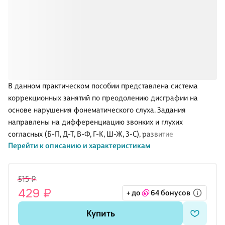
В данном практическом пособии представлена система
коррекционных занятий по преодолению дисграфии на
основе нарушения фонематического слуха. Задания
направлены на дифференциацию звонких и глухих
согласных (Б-П, Д-Т, В-Ф, Г-К, Ш-Ж, 3-С), развитие
Перейти к описанию и характеристикам
фонематического восприятия, слухового внимания, памяти,
формирование фонематического анализа и синтеза и
фонематических представлений. Пособие предназначено
515 ₽
для учащихся начальной школы, логопедов, учителей и
429 ₽
+ до
64 бонусов
родителей детей со стойкими нарушениями письменной
речи.
Купить