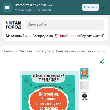
Откройте в приложении
Открыть
Место встречи с книгами
Магазины
Акции
Распродажа
Читай-школа
Сертификаты
Прог
Книги
Учебная литература
Педагогика и психология
Логоп