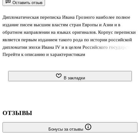
Оставить отзыв
Дипломатическая переписка Ивана Грозного наиболее полное
издание писем высшим властям стран Европы и Азии и в
обратном направлении на языках оригиналов. Корпус переписки
является первым изданием такого рода по истории российской
дипломатии эпохи Ивана IV и в целом Российского государства
Перейти к описанию и характеристикам
до правления Петра I. Посольские грамоты, вьявленные в
рукописных собраниях и изданиях, отражают один из самых
насыщенных периодов дипломатического обмена в истории
России. Том I содержит послания из дипломатической переписки
В закладки
Российского государства со Священной Римской империей,
Ливонией, Папским престолом, Венецией, Испанией, Данией,
Швецией, Англией и Францией. Среди грамот как официальные
послания, котор
ОТЗЫВЫ
Бонусы за отзывы