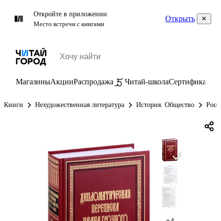
Откройте в приложении
Открыть
Место встречи с книгами
Магазины
Акции
Распродажа
Читай-школа
Сертификаты
П
Книги
Нехудожественная литература
История. Общество
Росс
+4