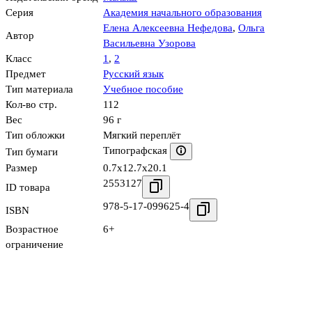
Серия
Академия начального образования
Елена Алексеевна Нефедова
,
Ольга
Автор
Васильевна Узорова
Класс
1
,
2
Предмет
Русский язык
Тип материала
Учебное пособие
Кол-во стр.
112
Вес
96 г
Тип обложки
Мягкий переплёт
Типографская
Тип бумаги
Размер
0.7x12.7x20.1
2553127
ID товара
978-5-17-099625-4
ISBN
Возрастное
6+
ограничение