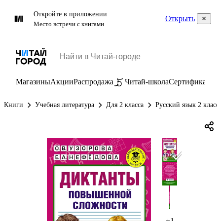
Откройте в приложении
Открыть
Место встречи с книгами
Магазины
Акции
Распродажа
Читай-школа
Сертификаты
П
Книги
Учебная литература
Для 2 класса
Русский язык 2 класс
+1