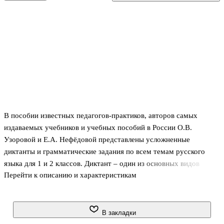
В пособии известных педагогов-практиков, авторов самых
издаваемых учебников и учебных пособий в России О.В.
Узоровой и Е.А. Нефёдовой представлены усложненные
диктанты и грамматические задания по всем темам русского
языка для 1 и 2 классов. Диктант – один из основных видов
Перейти к описанию и характеристикам
обучения грамотному письму для закрепления навыков и
проверки знаний учащихся. С помощью этого пособия учителя и
родители смогут проверить, насколько хорошо ребенок усвоил
изучаемый материал.
В закладки