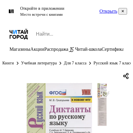
Откройте в приложении
Открыть
Место встречи с книгами
Магазины
Акции
Распродажа
Читай-школа
Сертификаты
П
Книги
Учебная литература
Для 7 класса
Русский язык 7 класс