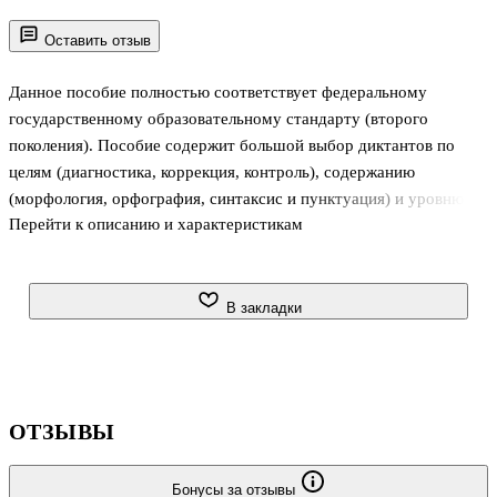
Оставить отзыв
Данное пособие полностью соответствует федеральному
государственному образовательному стандарту (второго
поколения). Пособие содержит большой выбор диктантов по
целям (диагностика, коррекция, контроль), содержанию
(морфология, орфография, синтаксис и пунктуация) и уровню
Перейти к описанию и характеристикам
сложности. Сборник предназначен для закрепления
орфографических и пунктуационных правил, коррекции знаний
учащихся, отработки правописных умений, а также итогового
контроля. Издание рассчитано на учителей-словесников,
В закладки
работающих по учебнику М. Т. Баранова и др. «Русский язык. 7
класс», но может быть использовано и при работе по другим
учебникам, входящим в Федеральный перечень учебников, и
также будет полезно каждому, кто хо
ОТЗЫВЫ
Бонусы за отзывы