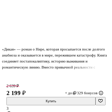
«Дикая» — роман о Нире, которая просыпается после долгого
анабиоза и оказывается в мире, пережившем катастрофу. Книга
соединяет постапокалиптику, историю выживания и
романтическую линию. Вместо привычной реальности с
технологиями и понятным порядком здесь — дикая природа,
новые правила и постоянная необходимость выбирать, кому
верить. Произведение вышло сначала в онлайн-публикации, а
2 639 ₽
затем было издано в бумаге, что для жанровой прозы часто
2 199 ₽
+ до
329 бонусов
становится знаком живого читательского интереса. «Дикая»
Купить
подойдёт тем, кто ищет не только опасные испытания, но и
3
историю внутреннего взросления, где на первый план выходят