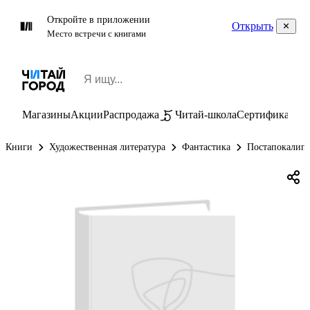
Откройте в приложении
Открыть
Место встречи с книгами
Магазины
Акции
Распродажа
Читай-школа
Сертификаты
П
Книги
Художественная литература
Фантастика
Постапокалип