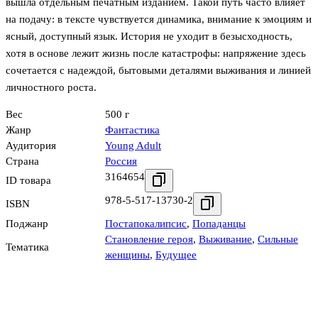
вышла отдельным печатным изданием. Такой путь часто влияет
на подачу: в тексте чувствуется динамика, внимание к эмоциям и
ясный, доступный язык. История не уходит в безысходность,
хотя в основе лежит жизнь после катастрофы: напряжение здесь
сочетается с надеждой, бытовыми деталями выживания и линией
личностного роста.
Вес
500 г
Жанр
Фантастика
Аудитория
Young Adult
Страна
Россия
3164654
ID товара
978-5-517-13730-2
ISBN
Поджанр
Постапокалипсис
,
Попаданцы
Становление героя
,
Выживание
,
Сильные
Тематика
женщины
,
Будущее