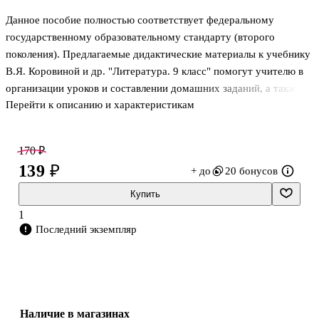
Данное пособие полностью соответствует федеральному
государственному образовательному стандарту (второго
поколения). Предлагаемые дидактические материалы к учебнику
В.Я. Коровиной и др. "Литература. 9 класс" помогут учителю в
организации уроков и составлении домашних заданий, а также
Перейти к описанию и характеристикам
помогут определить глубину знаний учащихся. В пособии
сочетаются вопросы, требующие конкретного ответа и задания,
способные раскрыть творческий потенциал учащихся. Издание
170 ₽
рассчитано на учителей литературы и методистов.
139 ₽
+ до
20 бонусов
Купить
1
Последний экземпляр
Наличие в магазинах