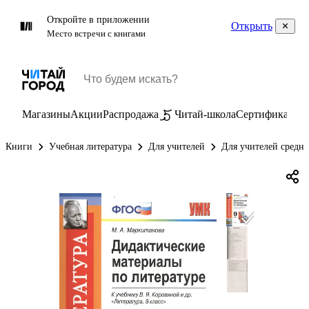
Откройте в приложении
Открыть
Место встречи с книгами
Магазины
Акции
Распродажа
Читай-школа
Сертификаты
П
Книги
Учебная литература
Для учителей
Для учителей средн