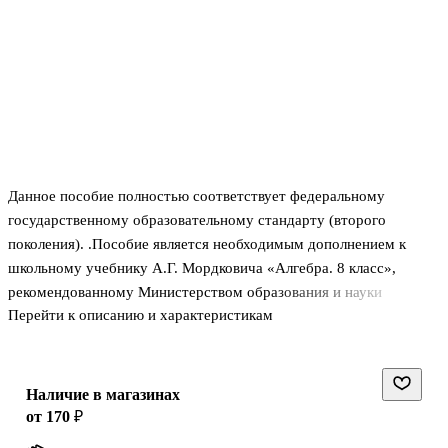
Данное пособие полностью соответствует федеральному
государственному образовательному стандарту (второго
поколения). .Пособие является необходимым дополнением к
школьному учебнику А.Г. Мордковича «Алгебра. 8 класс»,
рекомендованному Министерством образования и науки
Перейти к описанию и характеристикам
Российской Федерации и включенному в Федеральный перечень
учебников. .Пособие содержит различные материалы для
контроля и оценки качества подготовки учащихся 8-х классов,
предусмотренной программой по курсу «Алгебра».
Наличие в магазинах
.Представлены 36 самостоятельных работ, каждая в двух
от 170 ₽
вариантах, так что при необходимости можно проверить