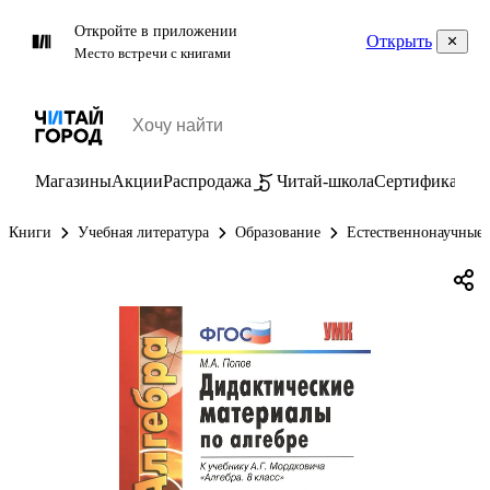
Откройте в приложении
Открыть
Место встречи с книгами
Магазины
Акции
Распродажа
Читай-школа
Сертификаты
П
Книги
Учебная литература
Образование
Естественнонаучные