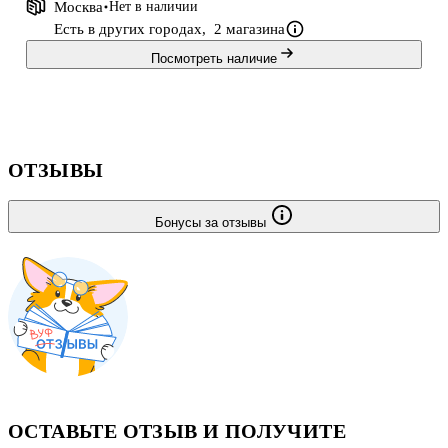
Москва
Нет в наличии
полноту знаний учащихся после каждой пройденной темы; 7
Есть в других городах,
2 магазина
контрольных работ, представленных в четырех варианта
Посмотреть наличие
ОТЗЫВЫ
Бонусы за отзывы
ОСТАВЬТЕ ОТЗЫВ И ПОЛУЧИТЕ